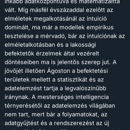
inkább adatközpontúvá és matematizálttá
vált. Míg másfél évszázaddal ezelőtt az
elméletek megalkotásánál az intuíció
dominált, ma már a modellek empirikus
tesztelése a mérvadó, bár az intuíciónak az
elméletalkotásban és a lakossági
befektetők érzelmek által vezérelt
döntéseiben ma is jelentős szerep jut. A
jövőjét illetően Ágoston a befektetési
területek mellett a statisztikát és az
adatelemzést tartja a legvalószínűbb
iránynak. A mesterséges intelligencia
térnyerésétől az adatelemzés világában
nem tart, mert bár a folyamatokat, az
adatgyűjtést és a rendszerezést az új