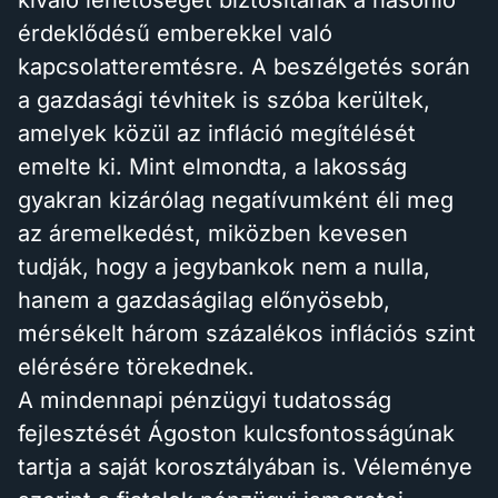
kiváló lehetőséget biztosítanak a hasonló
érdeklődésű emberekkel való
kapcsolatteremtésre. A beszélgetés során
a gazdasági tévhitek is szóba kerültek,
amelyek közül az infláció megítélését
emelte ki. Mint elmondta, a lakosság
gyakran kizárólag negatívumként éli meg
az áremelkedést, miközben kevesen
tudják, hogy a jegybankok nem a nulla,
hanem a gazdaságilag előnyösebb,
mérsékelt három százalékos inflációs szint
elérésére törekednek.
A mindennapi pénzügyi tudatosság
fejlesztését Ágoston kulcsfontosságúnak
tartja a saját korosztályában is. Véleménye