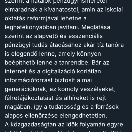
szerint a fiatalok pénzügyi ismeretei
elmaradnak a kívánatostól, amin az iskolai
oktatás reformjával lehetne a
leghatékonyabban javítani. Meglátása
szerint az alapvető és esszenciális
pénzügyi tudás átadásához akár tíz tanóra
is elegendő lenne, amely könnyen
beépíthető lenne a tanrendbe. Bár az
internet és a digitalizáció korlátlan
információforrást biztosít a mai
generációknak, ez komoly veszélyeket,
félretájékoztatást és álhíreket is rejt
magában, így a tudatosság és a források
alapos ellenőrzése elengedhetetlen.
A közgazdaságtan az idők folyamán egyre