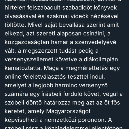
hirtelen felszabadult szabadidőt könyvek
olvasásával és szakmai videók nézésével
töltötte. Mivel saját bevallása szerint amit
elkezd, azt szereti alaposan csinálni, a
közgazdaságtan hamar a szenvedélyévé
vált, a megszerzett tudást pedig a
versenyszellemét követve a diákolimpián
kamatoztatta. Maga a megmérettetés egy
online feleletválasztós teszttel indul,
amelyet a legjobb harminc versenyző
számára egy írásbeli forduló követ, végül a
szóbeli döntő határozza meg azt az öt fős
keretet, amely Magyarországot
képviselheti a nemzetközi porondon. A
szóbeli rész a közhiedelemmel ellentétben