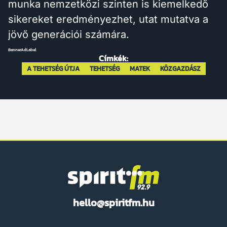
munka nemzetközi szinten is kiemelkedő
sikereket eredményezhet, utat mutatva a
jövő generációi számára.
BannerAdLabel
Címkék:
A TEHETSÉG ÚTJA
TEHETSÉG
MATEK
KÖZGAZDÁSZ
Spirit
hello@spiritfm.hu
FM