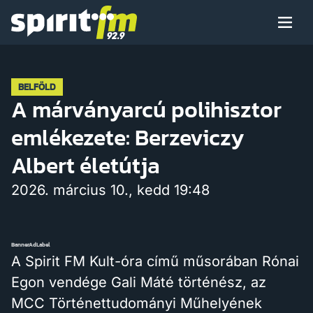
Menü
Spirit
FM
Műsoraink
BELFÖLD
A márványarcú polihisztor
emlékezete: Berzeviczy
Arcaink
Albert életútja
2026. március 10., kedd 19:48
Műsor
BannerAdLabel
A Spirit FM Kult-óra című műsorában Rónai
Egon vendége Gali Máté történész, az
Hírek
MCC Történettudományi Műhelyének