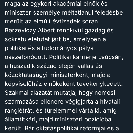
maga az egykori akadémiai elnök és
miniszter személye méltatlanul feledésbe
merült az elmúlt évtizedek során.
Berzeviczy Albert rendkívül gazdag és
sokrétű életutat járt be, amelyben a
politikai és a tudományos pálya
összefonódott. Politikai karrierje csúcsán,
a huszadik század elején vallás és
közoktatásügyi miniszterként, majd a
képviselőház elnökeként tevékenykedett.
Szakmai alázatát mutatja, hogy nemesi
származása ellenére végigjárta a hivatali
ranglétrát, és türelemmel várta ki, amíg
államtitkári, majd miniszteri pozícióba
került. Bár oktatáspolitikai reformjai és a