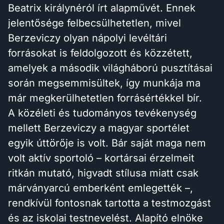
Beatrix királynéról írt alapművét. Ennek
jelentősége felbecsülhetetlen, mivel
Berzeviczy olyan nápolyi levéltári
forrásokat is feldolgozott és közzétett,
amelyek a második világháború pusztításai
során megsemmisültek, így munkája ma
már megkerülhetetlen forrásértékkel bír.
A közéleti és tudományos tevékenység
mellett Berzeviczy a magyar sportélet
egyik úttörője is volt. Bár saját maga nem
volt aktív sportoló – kortársai érzelmeit
ritkán mutató, higvadt stílusa miatt csak
márványarcú emberként emlegették –,
rendkívül fontosnak tartotta a testmozgást
és az iskolai testnevelést. Alapító elnöke