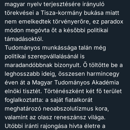
magyar nyelv terjesztésére irányuló
törekvései a Tisza-kormány bukása miatt
nem emelkedtek törvényerőre, ez paradox
módon megóvta őt a későbbi politikai
támadásoktól.
Tudományos munkássága talán még
politikai szerepvállalásánál is
maradandóbbnak bizonyult. Ő töltötte be a
leghosszabb ideig, összesen harmincegy
éven át a Magyar Tudományos Akadémia
elnöki tisztét. Történészként két fő terület
foglalkoztatta: a saját fiatalkorát
meghatározó neoabszolutizmus kora,
valamint az olasz reneszánsz világa.
Utóbbi iránti rajongása hívta életre a