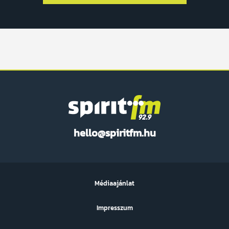
Spirit
hello@spiritfm.hu
FM
Médiaajánlat
Impresszum