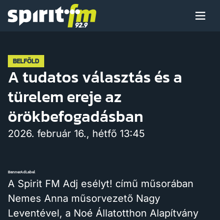
Menü
Spirit
FM
Műsoraink
BELFÖLD
A tudatos választás és a
türelem ereje az
Arcaink
örökbefogadásban
2026. február 16., hétfő 13:45
Műsor
BannerAdLabel
A Spirit FM Adj esélyt! című műsorában
Nemes Anna műsorvezető Nagy
Hírek
Leventével, a Noé Állatotthon Alapítvány