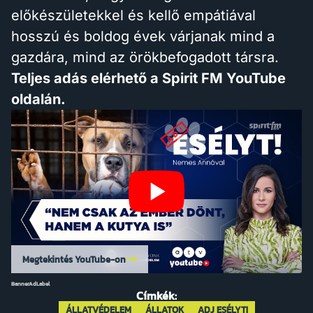
előkészületekkel és kellő empátiával
hosszú és boldog évek várjanak mind a
gazdára, mind az örökbefogadott társra.
Teljes adás elérhető a Spirit FM YouTube
oldalán.
Megtekintés YouTube-on
BannerAdLabel
Címkék:
ÁLLATVÉDELEM
ÁLLATOK
ADJ ESÉLYT!