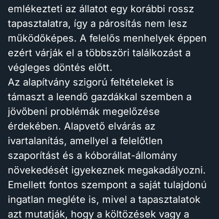
emlékezteti az állatot egy korábbi rossz
tapasztalatra, így a párosítás nem lesz
működőképes. A felelős menhelyek éppen
ezért várják el a többszöri találkozást a
végleges döntés előtt.
Az alapítvány szigorú feltételeket is
támaszt a leendő gazdákkal szemben a
jövőbeni problémák megelőzése
érdekében. Alapvető elvárás az
ivartalanítás, amellyel a felelőtlen
szaporítást és a kóborállat-állomány
növekedését igyekeznek megakadályozni.
Emellett fontos szempont a saját tulajdonú
ingatlan megléte is, mivel a tapasztalatok
azt mutatják, hogy a költözések vagy a