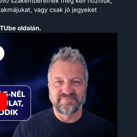
jövő szakembereinek meg kell hozniuk,
zakmájukat, vagy csak jó jegyeket
ouTUbe oldalán.