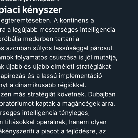
piaci kényszer
 megteremtésében. A kontinens a
 rá a legújabb mesterséges intelligencia
róbálja mederben tartani a
és azonban súlyos lassúsággal párosul.
ámok folyamatos csúszása is jól mutatja,
k újabb és újabb elméleti stratégiákat
 papírozás és a lassú implementáció
nyt a dinamikusabb régiókkal.
zen más stratégiát követnek. Dubajban
oratóriumot kaptak a magáncégek arra,
rséges intelligencia tényleges,
 tiltásokkal operálnak, hanem olyan
ényszeríti a piacot a fejlődésre, az