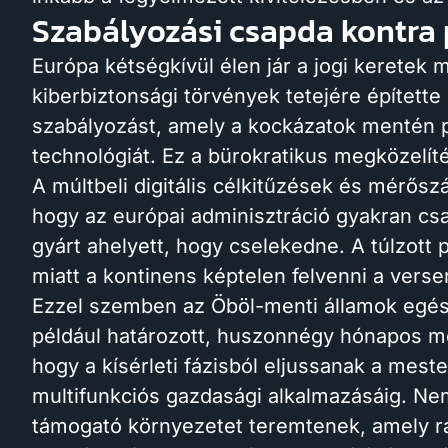
Szabályozási csapda kontra 
Európa kétségkívül élen jár a jogi keretek
kiberbiztonsági törvények tetejére építette
szabályozást, amely a kockázatok mentén p
technológiát. Ez a bürokratikus megközelít
A múltbeli digitális célkitűzések és mérősz
hogy az európai adminisztráció gyakran csa
gyárt ahelyett, hogy cselekedne. A túlzott
miatt a kontinens képtelen felvenni a verse
Ezzel szemben az Öböl-menti államok egés
például határozott, huszonnégy hónapos m
hogy a kísérleti fázisból eljussanak a meste
multifunkciós gazdasági alkalmazásáig. Nem
támogató környezetet teremtenek, amely rák