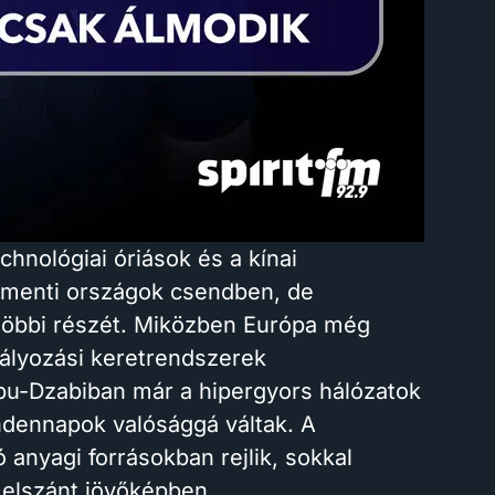
hnológiai óriások és a kínai
-menti országok csendben, de
 többi részét. Miközben Európa még
bályozási keretrendszerek
Abu-Dzabiban már a hipergyors hálózatok
ndennapok valósággá váltak. A
anyagi forrásokban rejlik, sokkal
 elszánt jövőképben.