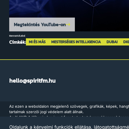
Megtekintés YouTube-on
BannerAdLabel
Címkék:
MI ÉS MÁS
MESTERSÉGES INTELLIGENCIA
DUBAI
DIG
hello@spiritfm.hu
Az ezen a weboldalon megjelenő szövegek, grafikák, képek, hang
tartalmak szerzői jogi védelem alatt állnak.
Az X AND A Kft. minden jogot fenntart a tartalommal kapcsolatosan
adatbányászat céljára való felhasználását is – a szerzői jogról szó
Oldalunk a kényelmi funkciók ellátása, látogatottságmé
értelmében a törvény 35/A. § (1) bekezdése és a digitális szolgáltat