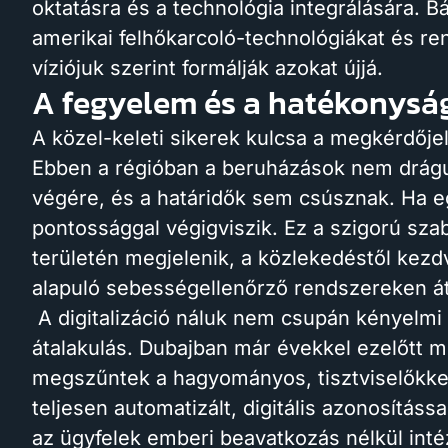
oktatásra és a technológia integrálására. 
amerikai felhőkarcoló-technológiákat és re
víziójuk szerint formálják azokat újjá.
A fegyelem és a hatékonyság
A közel-keleti sikerek kulcsa a megkérdője
Ebben a régióban a beruházások nem drágu
végére, és a határidők sem csúsznak. Ha egy
pontossággal végigviszik. Ez a szigorú sza
területén megjelenik, a közlekedéstől kezd
alapuló sebességellenőrző rendszereken át
A digitalizáció náluk nem csupán kényelmi
átalakulás. Dubajban már évekkel ezelőtt m
megszűntek a hagyományos, tisztviselőkkel
teljesen automatizált, digitális azonosítás
az ügyfelek emberi beavatkozás nélkül intéz