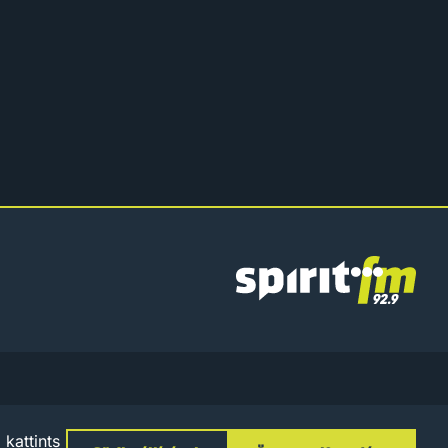
Spirit
FM
zum
Adatkezelési Tájékoztató
Szabályzatok
Sütibeállítások
kattints