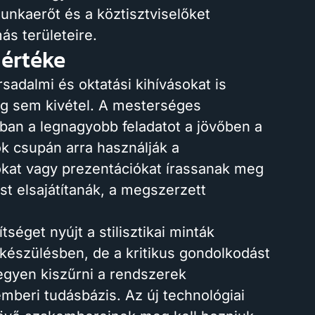
unkaerőt és a köztisztviselőket
s területeire.
 értéke
sadalmi és oktatási kihívásokat is
ág sem kivétel. A mesterséges
ában a legnagyobb feladatot a jövőben a
ok csupán arra használják a
okat vagy prezentációkat írassanak meg
st elsajátítanák, a megszerzett
séget nyújt a stilisztikai minták
lkészülésben, de a kritikus gondolkodást
egyen kiszűrni a rendszerek
emberi tudásbázis. Az új technológiai