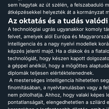
sem hagytak az út szélén, a felszabaduló m
átképzésekkel helyezték át a kormányzat má
Az oktatás és a tudás valódi
A technológiai ugrás ugyanakkor komoly tár
felvet, amelyek alól Európa és Magyarorsz
intelligencia és a nagy nyelvi modellek kor
képzés jelenti majd. Ha a diákok és a fiatal
technológiát, hogy készen kapott dolgozat
a géppel anélkül, hogy a mögöttes alaptudá
diplomák teljesen elértéktelenednek.
A mesterséges intelligencia hihetetlen segít
finomításában, a nyelvtanulásban vagy a fe
nem pótolhatja. Ahhoz, hogy valaki képes l
pontatlanságait, elengedhetetlen a szilárd 