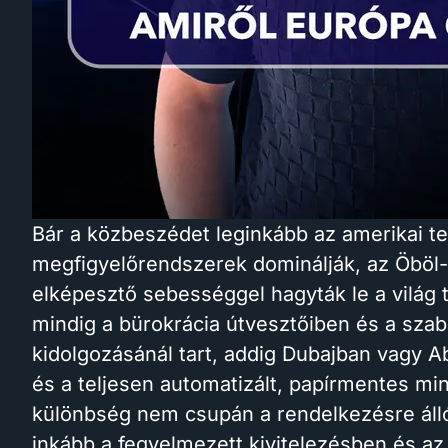
Bár a közbeszédet leginkább az amerikai tec
megfigyelőrendszerek dominálják, az Öböl
elképesztő sebességgel hagyták le a világ
mindig a bürokrácia útvesztőiben és a sza
kidolgozásánál tart, addig Dubajban vagy 
és a teljesen automatizált, papírmentes mi
különbség nem csupán a rendelkezésre álló 
inkább a fegyelmezett kivitelezésben és az