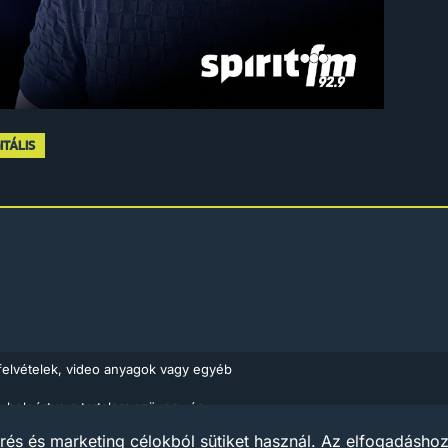
ITÁLIS
felvételek, video anyagok vagy egyéb
, beleértve a tartalom szöveg- és
Médiaajánlat
Impress
ló 1999. évi LXXVI. törvény rendelkezései
rés és marketing célokból sütiket használ. Az elfogadáshoz 
ások piacairól szóló európai irányelv (Az