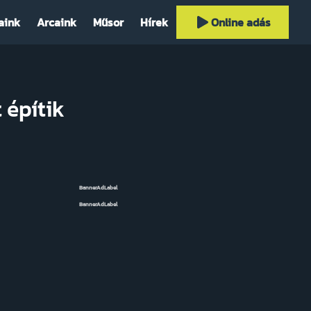
aink
Arcaink
Műsor
Hírek
Online adás
 építik
BannerAdLabel
BannerAdLabel