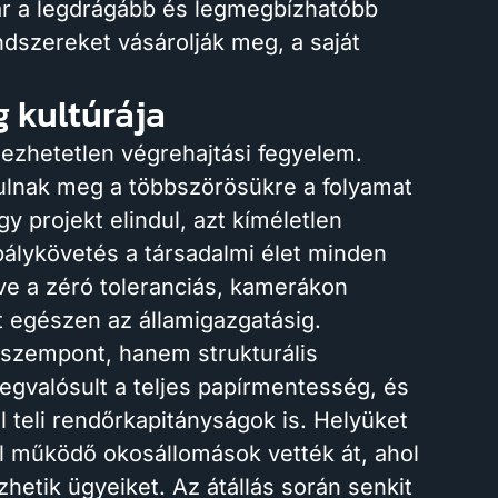
Bár a legdrágább és legmegbízhatóbb
ndszereket vásárolják meg, a saját
 kultúrája
lezhetetlen végrehajtási fegyelem.
lnak meg a többszörösükre a folyamat
 projekt elindul, azt kíméletlen
bálykövetés a társadalmi élet minden
ve a zéró toleranciás, kamerákon
 egészen az államigazgatásig.
 szempont, hanem strukturális
egvalósult a teljes papírmentesség, és
 teli rendőrkapitányságok is. Helyüket
sal működő okosállomások vették át, ahol
hetik ügyeiket. Az átállás során senkit