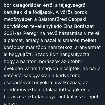
bor kategóriában erről a tájegységről
kerültek ki a fődíjasok. A vörös borok
mezőnyében a Balatonfüred Csopaki
borvidéken tevékenykedő Elna Borászat
2021-es Peregrina nevű házasítása vitte el
a pálmát, amely a hazai elismerés mellett
korábban már több nemzetközi aranyérmet
is begyűjtött. Szabó Edit hangsúlyozta,
hogy a balatoni borászok az utóbbi
években valamit nagyon elcsíptek, és bár a
vetélytársak gyakran a kedvezőbb
csapadékviszonyokra hivatkoznak, az
eredményekben a talajadottságok és a
borászi szaktudás egyaránt kulcsszerepet
játszik.