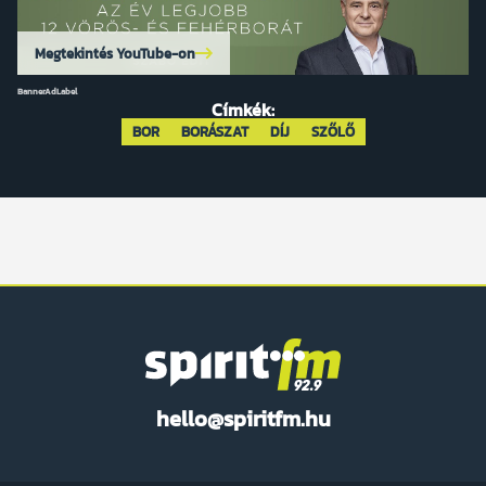
Megtekintés YouTube-on
BannerAdLabel
Címkék:
BOR
BORÁSZAT
DÍJ
SZŐLŐ
Spirit
hello@spiritfm.hu
FM