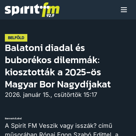
Menü
Spirit
FM
Műsoraink
BELFÖLD
Balatoni diadal és
buborékos dilemmák:
Arcaink
kiosztották a 2025-ös
Magyar Bor Nagydíjakat
2026. január 15., csütörtök 15:17
Műsor
BannerAdLabel
Hírek
A Spirit FM Veszik vagy isszák? című
műsorában Rónai Egon Szabó Edittel, a