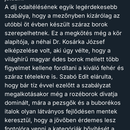
A díj odaítélésének egyik legérdekesebb
szabálya, hogy a mezőnyben kizárólag az
utóbbi öt évben készült száraz borok
szerepelhetnek. Ez a megkötés még a kör
alapítója, a néhai Dr. Kosárka József
elképzelése volt, aki úgy vélte, hogy a
világhírű magyar édes borok mellett több
figyelmet kellene fordítani a kiváló fehér és
száraz tételekre is. Szabó Edit elárulta,
hogy bár tíz évvel ezelőtt a szabályzat
megalkotásakor még a rozéborok divatja
dominált, mára a pezsgők és a buborékos
italok olyan látványos fejlődésen mentek
keresztül, hogy a jövőben érdemes lesz
fontolóra venni a kategóriák bővítését a