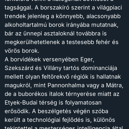
tagsággal. A borszakíró szerint a világpiaci
trendek jelenleg a könnyebb, alacsonyabb
alkoholtartalmú borok irányába mutatnak,
bár az ünnepi asztaloknál továbbra is
megkerülhetetlenek a testesebb fehér és
vörös borok.
A borvidékek versenyében Eger,
Szekszárd és Villány tartós dominanciája
mellett olyan feltörekvő régiók is hallatnak
magukról, mint Pannonhalma vagy a Mátra,
de a buborékos italok térnyerése miatt az
Etyek-Budai térség is folyamatosan
erősödik. A beszélgetés végén szóba
került a technológiai fejlődés is, különös
tekintettel a mesterséges intelligencia által