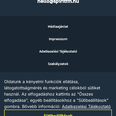
hello@spiritfm.hu
FM
Médiaajánlat
Impresszum
Adatkezelési Tájékoztató
Szabályzatok
Sütibeállítások
Oldalunk a kényelmi funkciók ellátása,
Az ezen a weboldalon megjelenő szövegek, grafikák, képek,
látogatottságmérés és marketing célokból sütiket
hangfelvételek, video anyagok vagy egyéb tartalmak szerzői jogi
használ. Az elfogadáshoz kattints az "Összes
védelem alatt állnak.
Az X AND A Kft. minden jogot fenntart a tartalommal
elfogadása", egyéb beállításokhoz a "Sütibeállítások"
kapcsolatosan, beleértve a tartalom szöveg- és adatbányászat
gombra.
Bővebb információ:
Adatkezelési Tájékoztató
céljára való felhasználását is – a szerzői jogról szóló 1999. évi
LXXVI. törvény rendelkezései értelmében a törvény 35/A. § (1)
Sütibeállítások