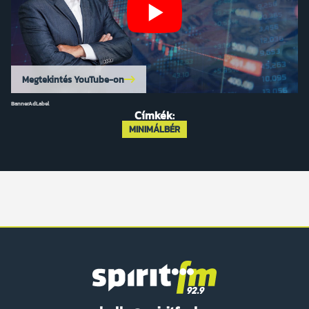
Megtekintés YouTube-on
BannerAdLabel
Címkék:
MINIMÁLBÉR
Spirit