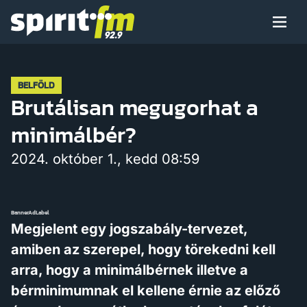
Menü
Spirit
FM
Műsoraink
BELFÖLD
Brutálisan megugorhat a
minimálbér?
Arcaink
2024. október 1., kedd 08:59
BannerAdLabel
Műsor
Megjelent egy jogszabály-tervezet,
amiben az szerepel, hogy törekedni kell
arra, hogy a minimálbérnek illetve a
Hírek
bérminimumnak el kellene érnie az előző