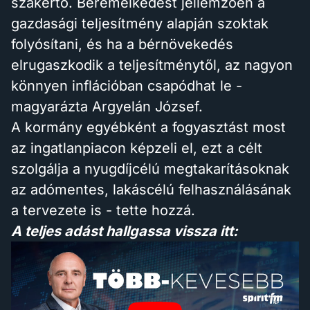
szakértő. Béremelkedést jellemzően a
gazdasági teljesítmény alapján szoktak
folyósítani, és ha a bérnövekedés
elrugaszkodik a teljesítménytől, az nagyon
könnyen inflációban csapódhat le -
magyarázta Argyelán József.
A kormány egyébként a fogyasztást most
az ingatlanpiacon képzeli el, ezt a célt
szolgálja a nyugdíjcélú megtakarításoknak
az adómentes, lakáscélú felhasználásának
a tervezete is - tette hozzá.
A teljes adást hallgassa vissza itt: