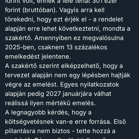
forint volt, ennek a fele tehát 301 ezer
forint (bruttóban). Vagyis arra kell
törekedni, hogy ezt érjék el - a rendelet
alapján erre lehet következtetni, mondta a
szakértő. Amennyiben ez megvalósulna
2025-ben, csaknem 13 százalékos
emelkedést jelentene.
A szakértő szerint elképzelhető, hogy a
tervezet alapján nem egy lépésben hajtják
végre az emelést. Egyes nyilatkozatok
alapján pedig 2027 januárjára válhat
reálissá ilyen mértékű emelés.
A legnagyobb kérdés, hogy a
költségvetésnek van-e erre forrása. Első
pillantásra nem biztos - tette hozzá a