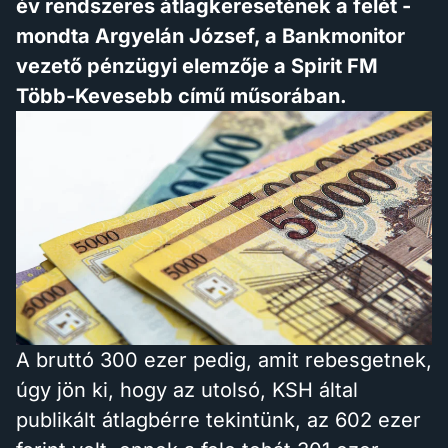
év rendszeres átlagkeresetének a felét -
mondta Argyelán József, a Bankmonitor
vezető pénzügyi elemzője a Spirit FM
Több-Kevesebb című műsorában.
A bruttó 300 ezer pedig, amit rebesgetnek,
úgy jön ki, hogy az utolsó, KSH által
publikált átlagbérre tekintünk, az 602 ezer