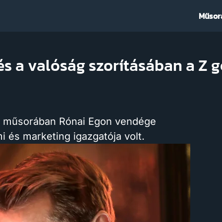
Műsor
és a valóság szorításában a Z 
i műsorában Rónai Egon vendége
 és marketing igazgatója volt.