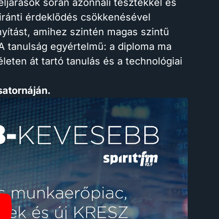
 eljárások során azonnali tesztekkel és
 iránti érdeklődés csökkenésével
nyítást, amihez szintén magas szintű
 A tanulság egyértelmű: a diploma ma
leten át tartó tanulás és a technológiai
csatornáján.