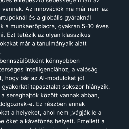
lődés elképesztő sebessége miatt az
n vannak. Az innovációk ma már nem az
tupoknál és a globális gyáraknál
nek a munkaerőpiacra, gyakran 5-10 éves
i. Ezt tetézik az olyan klasszikus
sokakat már a tanulmányaik alatt
.
lis bennszülöttként könnyebben
erséges intelligenciához, a valóság
t, hogy bár az AI-modulokat jól
 gyakorlati tapasztalat sokszor hiányzik.
k a sereghajtók között vannak abban,
dolgoznak-e. Ez részben annak
at a helyeket, ahol nem „vágják le a
be őket a kávéfőzés helyett. Emellett a