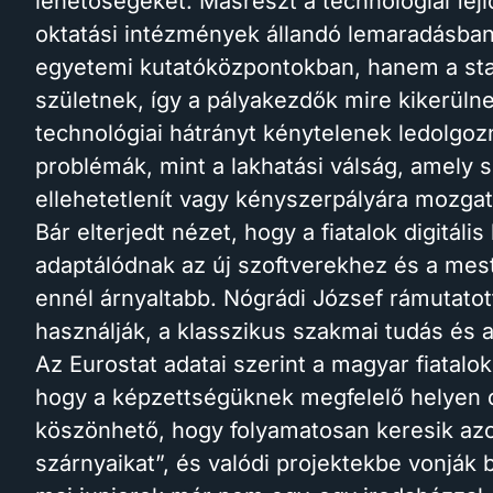
lehetőségeket. Másrészt a technológiai fej
oktatási intézmények állandó lemaradásba
egyetemi kutatóközpontokban, hanem a star
születnek, így a pályakezdők mire kikerül
technológiai hátrányt kénytelenek ledolgozn
problémák, mint a lakhatási válság, amely 
ellehetetlenít vagy kényszerpályára mozgat
Bár elterjedt nézet, hogy a fiatalok digitá
adaptálódnak az új szoftverekhez és a mest
ennél árnyaltabb. Nógrádi József rámutatot
használják, a klasszikus szakmai tudás és a
Az Eurostat adatai szerint a magyar fiatalo
hogy a képzettségüknek megfelelő helyen 
köszönhető, hogy folyamatosan keresik azok
szárnyaikat”, és valódi projektekbe vonják 