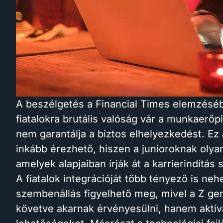
A beszélgetés a Financial Times elemzésébő
fiatalokra brutális valóság vár a munkaer
nem garantálja a biztos elhelyezkedést. Ez
inkább érezhető, hiszen a junioroknak olya
amelyek alapjaiban írják át a karrierindítás 
A fiatalok integrációját több tényező is neh
szembenállás figyelhető meg, mivel a Z gen
követve akarnak érvényesülni, hanem aktíva