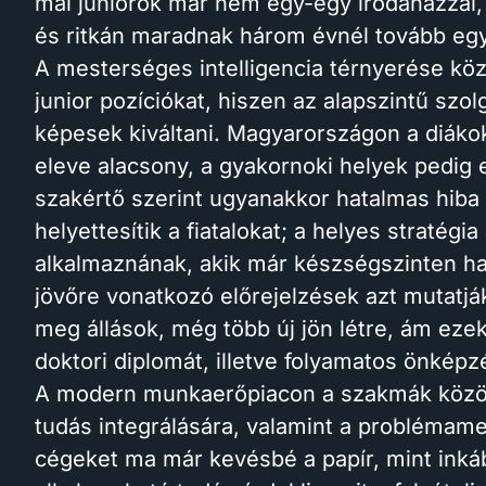
mai juniorok már nem egy-egy irodaházzal,
és ritkán maradnak három évnél tovább egy
A mesterséges intelligencia térnyerése kö
junior pozíciókat, hiszen az alapszintű szo
képesek kiváltani. Magyarországon a diáko
eleve alacsony, a gyakornoki helyek pedig 
szakértő szerint ugyanakkor hatalmas hiba 
helyettesítik a fiatalokat; a helyes stratég
alkalmaznának, akik már készségszinten has
jövőre vonatkozó előrejelzések azt mutatjá
meg állások, még több új jön létre, ám ez
doktori diplomát, illetve folyamatos önképz
A modern munkaerőpiacon a szakmák között
tudás integrálására, valamint a problémam
cégeket ma már kevésbé a papír, mint inká