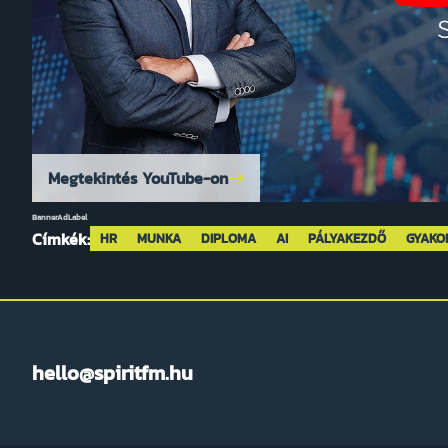
Megtekintés YouTube-on
BannerAdLabel
Címkék:
HR
MUNKA
DIPLOMA
AI
PÁLYAKEZDŐ
GYAKO
hello@spiritfm.hu