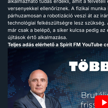
alkalmazható tudás érdekli, amit a felvételi
versenyekkel ellenőriznek. A fizikai munka
párhuzamosan a robotizáció veszi át az irá
technológiai felkészültségre lesz szükség.
már csak a belépő, a siker kulcsa pedig az é
újítások értő alkalmazása.
Teljes adás elérhető a Spirit FM YouTube 