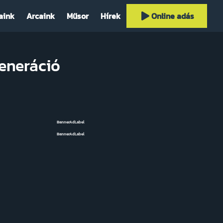
aink
Arcaink
Műsor
Hírek
Online adás
generáció
BannerAdLabel
BannerAdLabel