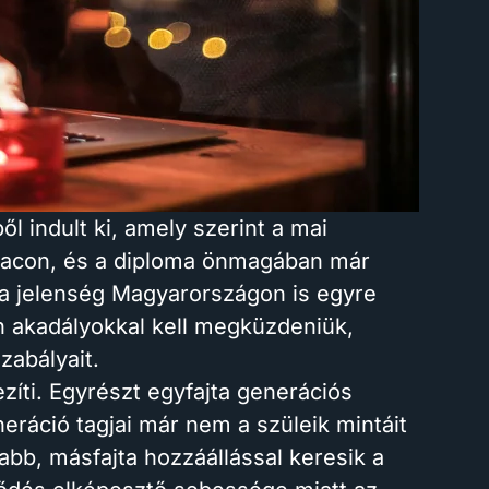
l indult ki, amely szerint a mai
őpiacon, és a diploma önmagában már
 a jelenség Magyarországon is egyre
n akadályokkal kell megküzdeniük,
szabályait.
ezíti. Egyrészt egyfajta generációs
eráció tagjai már nem a szüleik mintáit
bb, másfajta hozzáállással keresik a