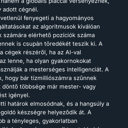
 hanem a globális piaccal versenyeznek,
 adott cégnél.
zvetlenül fenyegeti a hagyományos
lgáltatásokat az algoritmusok kiválóan
k számára elérhető pozíciók száma
ennek is csupán töredékét teszik ki. A
a cégek részéről, ha az AI-val
ia az lenne, ha olyan gyakornokokat
ználják a mesterséges intelligenciát. A
k, hogy bár tízmilliószámra szűnnek
ek döntő többsége már mester- vagy
ést igényel.
i határok elmosódnak, és a hangsúly a
egoldó készségre helyeződik át. A
bb a tényleges, gyakorlatban