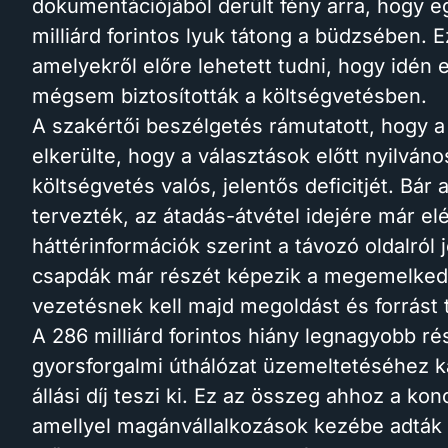
dokumentációjából derült fény arra, hogy 
milliárd forintos lyuk tátong a büdzsében. E
amelyekről előre lehetett tudni, hogy idén
mégsem biztosították a költségvetésben.
A szakértői beszélgetés rámutatott, hogy a
elkerülte, hogy a választások előtt nyilván
költségvetés valós, jelentős deficitjét. Bá
tervezték, az átadás-átvétel idejére már el
háttérinformációk szerint a távozó oldalról 
csapdák már részét képezik a megemelkede
vezetésnek kell majd megoldást és forrást t
A 286 milliárd forintos hiány legnagyobb rész
gyorsforgalmi úthálózat üzemeltetéséhez 
állási díj teszi ki. Ez az összeg ahhoz a k
amellyel magánvállalkozások kezébe adták a