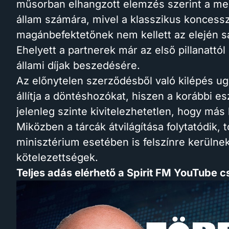
műsorban elhangzott elemzés szerint a meg
állam számára, mivel a klasszikus koncessz
magánbefektetőnek nem kellett az elején saj
Ehelyett a partnerek már az első pillanattól
állami díjak beszedésére.
Az előnytelen szerződésből való kilépés ug
állítja a döntéshozókat, hiszen a korábbi e
jelenleg szinte kivitelezhetetlen, hogy más 
Miközben a tárcák átvilágítása folytatódik, 
minisztérium esetében is felszínre kerülnek
kötelezettségek.
Teljes adás elérhető a Spirit FM YouTube 