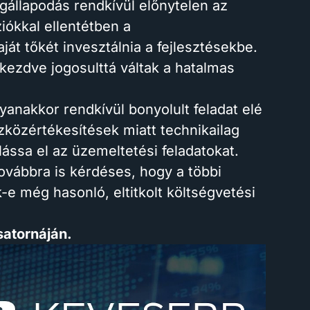
állapodás rendkívül előnytelen az
iókkal ellentétben a
át tőkét invesztálnia a fejlesztésekbe.
 kezdve jogosulttá váltak a hatalmas
yanakkor rendkívül bonyolult feladat elé
szközértékesítések miatt technikailag
lássa el az üzemeltetési feladatokat.
továbbra is kérdéses, hogy a többi
-e még hasonló, eltitkolt költségvetési
csatornáján.