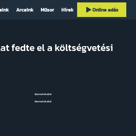
aink
Arcaink
Műsor
Hírek
Online adás
t fedte el a költségvetési
BannerAdLabel
BannerAdLabel