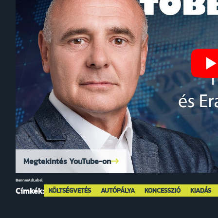
Megtekintés YouTube-on
BannerAdLabel
Címkék:
KÖLTSÉGVETÉS
AUTÓPÁLYA
KONCESSZIÓ
KIADÁS