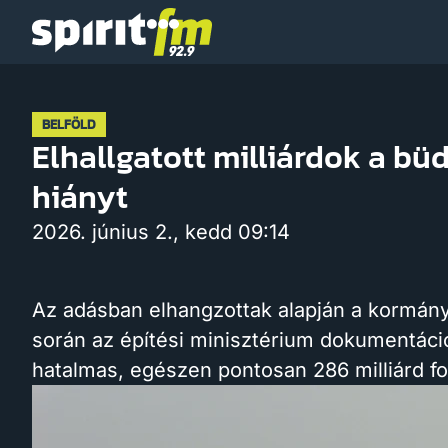
Spirit
FM
BELFÖLD
Elhallgatott milliárdok a bü
hiányt
2026. június 2., kedd 09:14
Az adásban elhangzottak alapján a kormányv
során az építési minisztérium dokumentáció
hatalmas, egészen pontosan 286 milliárd fo