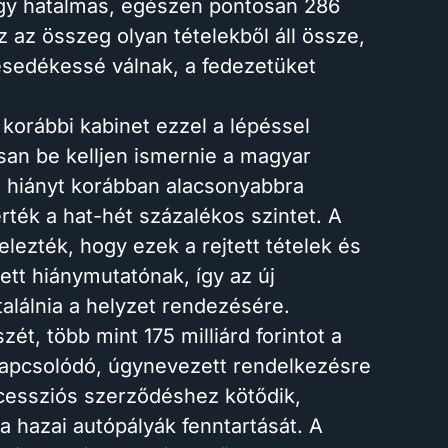
egy hatalmas, egészen pontosan 286
z az összeg olyan tételekből áll össze,
 esedékessé válnak, a fedezetüket
 korábbi kabinet ezzel a lépéssel
osan be kelljen ismernie a magyar
r a hiányt korábban alacsonyabbra
érték a hat-hét százalékos szintet. A
jelezték, hogy ezek a rejtett tételek és
tt hiánymutatónak, így az új
alálnia a helyzet rendezésére.
ét, több mint 175 milliárd forintot a
kapcsolódó, úgynevezett rendelkezésre
oncessziós szerződéshez kötődik,
 hazai autópályák fenntartását. A