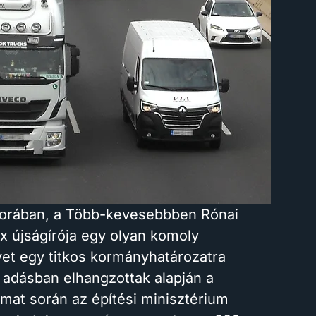
sorában, a Több-kevesebbben Rónai
x újságírója egy olyan komoly
lyet egy titkos kormányhatározatra
z adásban elhangzottak alapján a
amat során az építési minisztérium