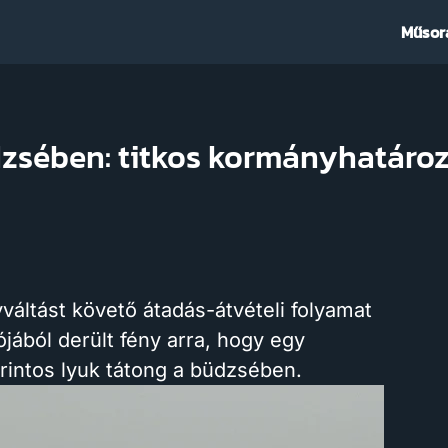
Műsor
dzsében: titkos kormányhatároza
áltást követő átadás-átvételi folyamat
jából derült fény arra, hogy egy
rintos lyuk tátong a büdzsében.