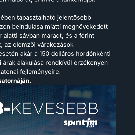
etében tapasztalható jelentősebb
zon beindulása miatti megnövekedett
r alatti sávban maradt, és a forint
t, az elemzői várakozások
esetén akár a 150 dolláros hordónkénti
ai árak alakulása rendkívül érzékenyen
katonai fejleményeire.
csatornáján.