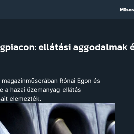
Műsor
agpiacon: ellátási aggodalmak
i magazinműsorában Rónai Egon és
je a hazai üzemanyag-ellátás
sait elemezték.