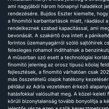
ami nagyjából három hónapnyi haladékot je
rendezésére. Bujdos Eszter kiemelte, hogy 
a finomítói karbantartások miatt, ráadásul
rendelkeznek szabad kapacitással, ami megn
bevonását. A szakértő óva intett a pánikelt
forintos üzemanyagárról szóló sajtóhírek c
felesleges rohamot indíthatnak a benzinkut
A műsorban szó esett a technológiai korláto
finomító jelenleg az orosz típusú kőolaj fel
fejlesztések, a finomító várhatóan csak 202
más összetételű olajok hatékony kezelésére
például az Adria vezetéken érkező alapany
hatásfokkal valósulhat meg. A közel-keleti
körüli bizonytalanság tovább bonyolítja a ké
jelentős része ezen a szűk keresztmetszete