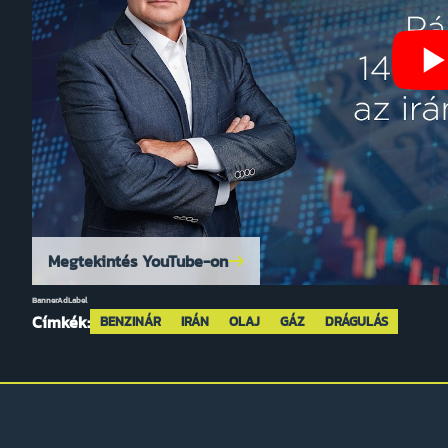
Megtekintés YouTube-on
BannerAdLabel
Címkék:
BENZINÁR
IRÁN
OLAJ
GÁZ
DRÁGULÁS