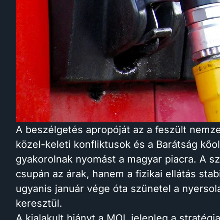
A beszélgetés apropóját az a feszült nemz
közel-keleti konfliktusok és a Barátság kőol
gyakorolnak nyomást a magyar piacra. A sz
csupán az árak, hanem a fizikai ellátás stab
ugyanis január vége óta szünetel a nyerso
keresztül.
A kialakult hiányt a MOL jelenleg a stratégi