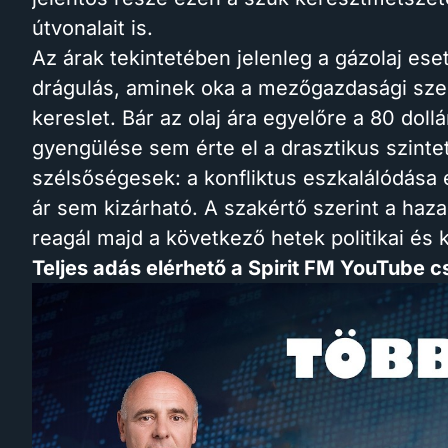
útvonalait is.
Az árak tekintetében jelenleg a gázolaj es
drágulás, aminek oka a mezőgazdasági sze
kereslet. Bár az olaj ára egyelőre a 80 dollá
gyengülése sem érte el a drasztikus szinte
szélsőségesek: a konfliktus eszkalálódása 
ár sem kizárható. A szakértő szerint a haz
reagál majd a következő hetek politikai és 
Teljes adás elérhető a Spirit FM YouTube 