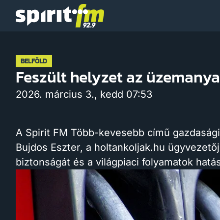
Spirit
FM
BELFÖLD
Feszült helyzet az üzemany
2026. március 3., kedd 07:53
A Spirit FM Több-kevesebb című gazdaság
Bujdos Eszter, a holtankoljak.hu ügyvezető
biztonságát és a világpiaci folyamatok hatá