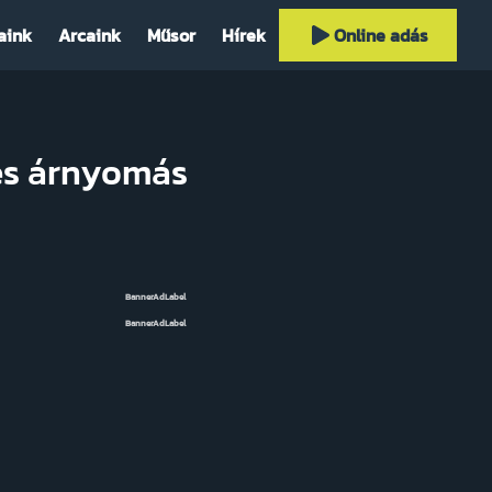
aink
Arcaink
Műsor
Hírek
Online adás
 és árnyomás
BannerAdLabel
BannerAdLabel