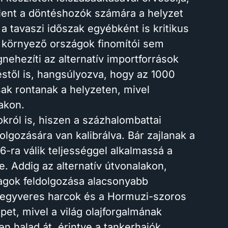
lent a döntéshozók számára a helyzet
a tavaszi időszak egyébként is kritikus
 a környező országok finomítói sem
ehezíti az alternatív importforrások
éstől is, hangsúlyozva, hogy az 1000
sak rontanak a helyzeten, mivel
akon.
król is, hiszen a százhalombattai
dolgozására van kalibrálva. Bár zajlanak a
6-ra válik teljességgel alkalmassá a
. Addig az alternatív útvonalakon,
agok feldolgozása alacsonyabb
 fegyveres harcok és a Hormuzi-szoros
pet, mivel a világ olajforgalmának
n halad át, érintve a tankerhajók