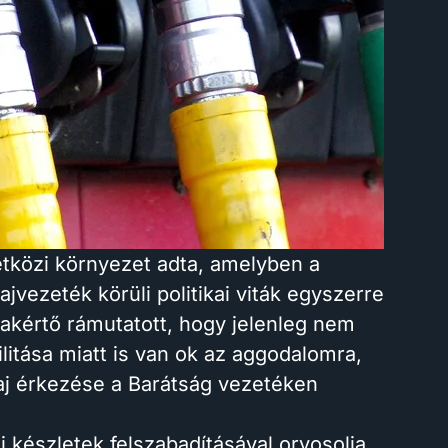
etközi környezet adta, amelyben a
ajvezeték körüli politikai viták egyszerre
akértő rámutatott, hogy jelenleg nem
ilitása miatt is van ok az aggodalomra,
laj érkezése a Barátság vezetéken
ai készletek felszabadításával orvosolja,