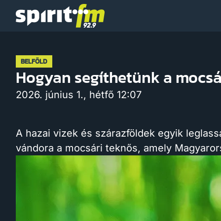
Spirit
FM
BELFÖLD
Hogyan segíthetünk a mocsá
2026. június 1., hétfő 12:07
A hazai vizek és szárazföldek egyik leglas
vándora a mocsári teknős, amely Magyaror