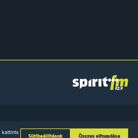
Spirit
FM
zum
Adatkezelési Tájékoztató
Szabályzatok
Sütibeállítások
kattints
Sütibeállítások
Összes elfogadása