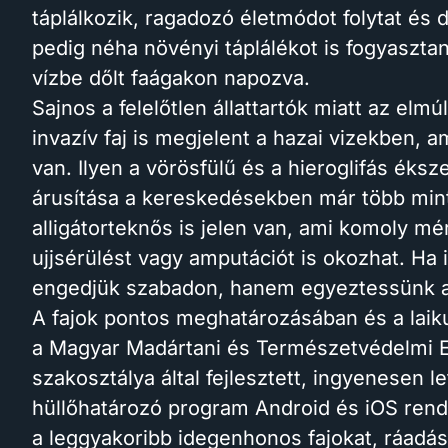
táplálkozik, ragadozó életmódot folytat és
pedig néha növényi táplálékot is fogyasztan
vízbe dőlt faágakon napozva.
Sajnos a felelőtlen állattartók miatt az e
invazív faj is megjelent a hazai vizekben
van. Ilyen a vörösfülű és a hieroglifás éks
árusítása a kereskedésekben már több mint 
alligátorteknős is jelen van, ami komoly mé
ujjsérülést vagy amputációt is okozhat. Ha 
engedjük szabadon, hanem egyeztessünk a l
A fajok pontos meghatározásában és a laik
a Magyar Madártani és Természetvédelmi Eg
szakosztálya által fejlesztett, ingyenesen l
hüllőhatározó program Android és iOS rends
a leggyakoribb idegenhonos fajokat, ráadás