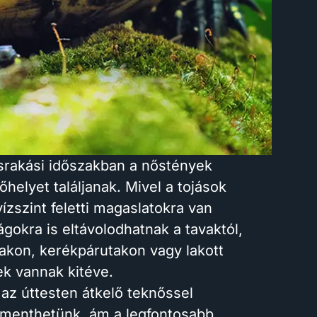
ásrakási időszakban a nőstények
helyet találjanak. Mivel a tojások
vízszint feletti magaslatokra van
ágokra is eltávolodhatnak a tavaktól,
takon, kerékpárutakon vagy lakott
ek vannak kitéve.
z úttesten átkelő teknőssel
t menthetünk, ám a legfontosabb