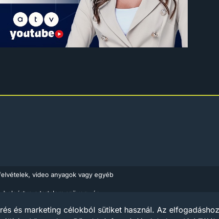
felvételek, video anyagok vagy egyéb
, beleértve a tartalom szöveg- és
Médiaajánlat
Impress
ló 1999. évi LXXVI. törvény rendelkezései
rés és marketing célokból sütiket használ. Az elfogadáshoz 
ások piacairól szóló európai irányelv (Az