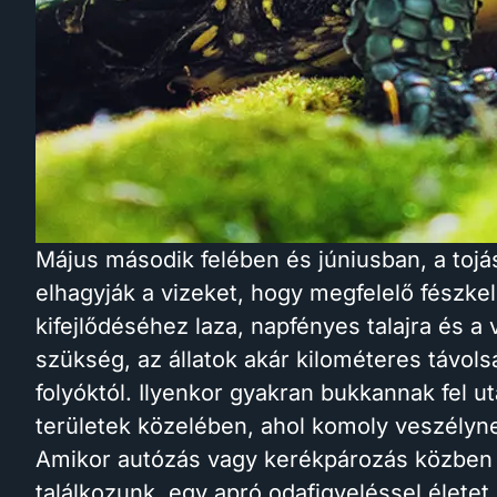
Május második felében és júniusban, a toj
elhagyják a vizeket, hogy megfelelő fészkelő
kifejlődéséhez laza, napfényes talajra és a 
szükség, az állatok akár kilométeres távols
folyóktól. Ilyenkor gyakran bukkannak fel u
területek közelében, ahol komoly veszélyn
Amikor autózás vagy kerékpározás közben a
találkozunk, egy apró odafigyeléssel élete