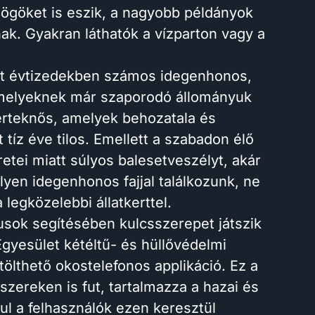
 dögöket is eszik, a nagyobb példányok
ak. Gyakran láthatók a vízparton vagy a
lmúlt évtizedekben számos idegenhonos,
, amelyeknek már szaporodó állományuk
zerteknős, amelyek behozatala és
tíz éve tilos. Emellett a szabadon élő
retei miatt súlyos balesetveszélyt, akár
ilyen idegenhonos fajjal találkozunk, ne
egközelebbi állatkerttel.
usok segítésében kulcsszerepet játszik
yesület kétéltű- és hüllővédelmi
etölthető okostelefonos applikáció. Ez a
zereken is fut, tartalmazza a hazai és
ul a felhasználók ezen keresztül