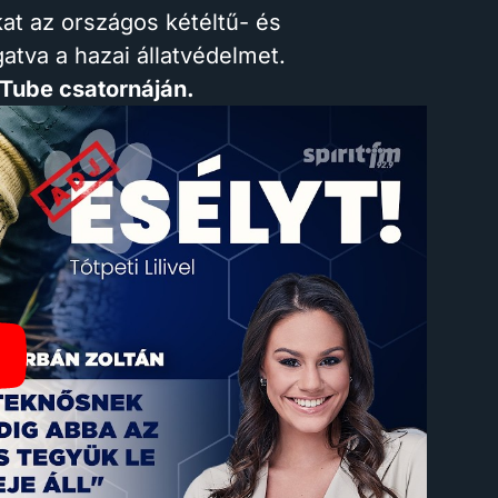
kat az országos kétéltű- és
atva a hazai állatvédelmet.
uTube csatornáján.