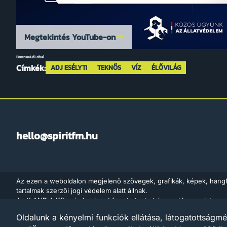
Megtekintés YouTube-on
BannerAdLabel
Címkék:
ADJ ESÉLYT!
TEKNŐS
VÍZ
ÉLŐVILÁG
hello@spiritfm.hu
Az ezen a weboldalon megjelenő szövegek, grafikák, képek, hang
tartalmak szerzői jogi védelem alatt állnak.
Az X AND A Kft. minden jogot fenntart a tartalommal kapcsolatosan
adatbányászat céljára való felhasználását is – a szerzői jogról szó
Oldalunk a kényelmi funkciók ellátása, látogatottságmé
értelmében a törvény 35/A. § (1) bekezdése és a digitális szolgáltat