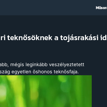
Műsor
ri teknősöknek a tojásrakási 
sabb, mégis leginkább veszélyeztetett
szág egyetlen őshonos teknősfaja.