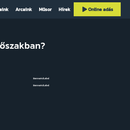
aink
Arcaink
Műsor
Hírek
Online adás
időszakban?
BannerAdLabel
BannerAdLabel