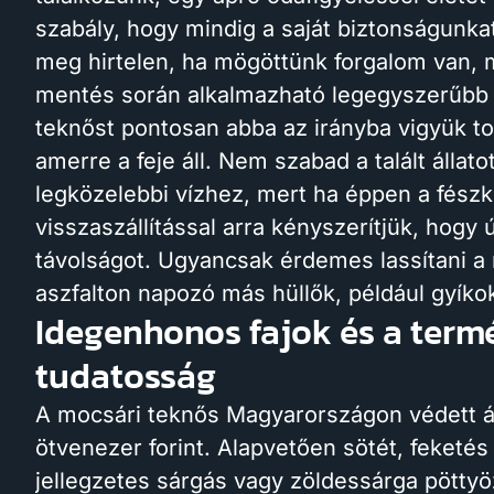
szabály, hogy mindig a saját biztonságunka
meg hirtelen, ha mögöttünk forgalom van, m
mentés során alkalmazható legegyszerűbb 
teknőst pontosan abba az irányba vigyük to
amerre a feje áll. Nem szabad a talált állat
legközelebbi vízhez, mert ha éppen a fészke
visszaszállítással arra kényszerítjük, hog
távolságot. Ugyancsak érdemes lassítani a
aszfalton napozó más hüllők, például gyíkok
Idegenhonos fajok és a term
tudatosság
A mocsári teknős Magyarországon védett ál
ötvenezer forint. Alapvetően sötét, feketé
jellegzetes sárgás vagy zöldessárga pöttyözé