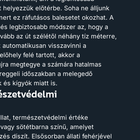
t helyezzük előtérbe. Soha ne álljunk
ert ez ráfutásos balesetet okozhat. A
és legbiztosabb módszer az, hogy a
vább az út szélétől néhány tíz méterre,
ot automatikusan visszavinni a
lőhely felé tartott, akkor a
y újra megtegye a számára hatalmas
 reggeli időszakban a melegedő
 és kígyók miatt is.
észetvédelmi
lat, természetvédelmi értéke
s vagy sötétbarna színű, amelyet
s díszít. Elsősorban állati fehérjével