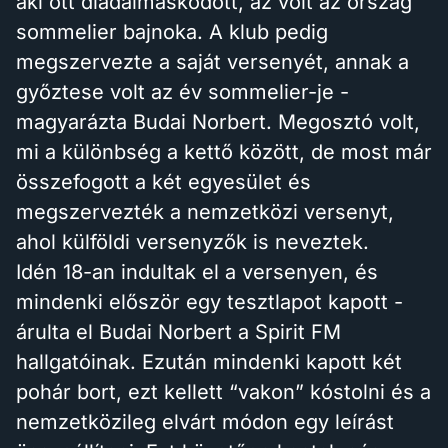
aki ott diadalmaskodott, az volt az ország
sommelier bajnoka. A klub pedig
megszervezte a saját versenyét, annak a
győztese volt az év sommelier-je -
magyarázta Budai Norbert. Megosztó volt,
mi a különbség a kettő között, de most már
összefogott a két egyesület és
megszervezték a nemzetközi versenyt,
ahol külföldi versenyzők is neveztek.
Idén 18-an indultak el a versenyen, és
mindenki először egy tesztlapot kapott -
árulta el Budai Norbert a Spirit FM
hallgatóinak. Ezután mindenki kapott két
pohár bort, ezt kellett “vakon” kóstolni és a
nemzetközileg elvárt módon egy leírást