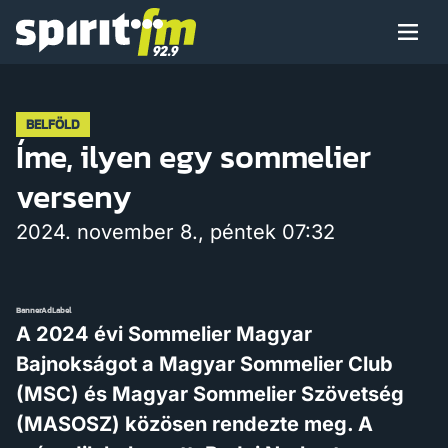
Menü
Spirit
FM
Műsoraink
BELFÖLD
Íme, ilyen egy sommelier
verseny
Arcaink
2024. november 8., péntek 07:32
BannerAdLabel
Műsor
A 2024 évi Sommelier Magyar
Bajnokságot a Magyar Sommelier Club
(MSC) és Magyar Sommelier Szövetség
Hírek
(MASOSZ) közösen rendezte meg. A