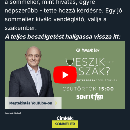
a sommelier, mint hivatás, egyre
népszerűbb - tette hozzá kérdésre. Egy jó
sommelier kiváló vendéglátó, vallja a
szakember.
A teljes beszélgetést hallgassa vissza itt:
Megtekintés YouTube-on
BannerAdLabel
Címkék:
SOMMELIER