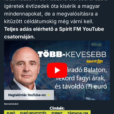
ígéretek évtizedek óta kísérik a magyar
mindennapokat, de a megvalósításra a
kitűzött céldátumokig még várni kell.
Teljes adás elérhető a Spirit FM YouTube
csatornáján.
Megtekintés YouTube-on
BannerAdLabel
Címkék:
EURÓ
EURÓ BEVEZETÉS
FORINT
TÁRSADALOM