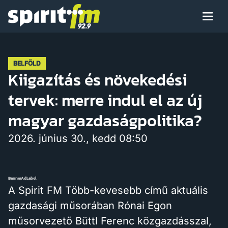
Menü
Spirit
FM
Műsoraink
BELFÖLD
Kiigazítás és növekedési
tervek: merre indul el az új
Arcaink
magyar gazdaságpolitika?
2026. június 30., kedd 08:50
Műsor
BannerAdLabel
A Spirit FM Több-kevesebb című aktuális
gazdasági műsorában Rónai Egon
Hírek
műsorvezető Büttl Ferenc közgazdásszal,