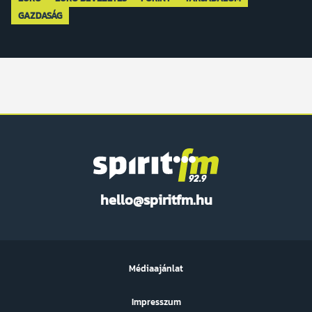
GAZDASÁG
Spirit
hello@spiritfm.hu
FM
Médiaajánlat
Impresszum