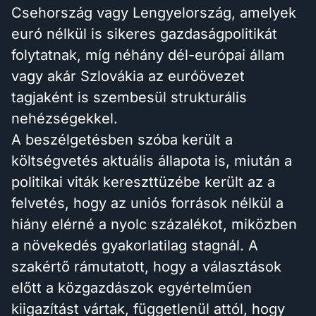
Csehország vagy Lengyelország, amelyek
euró nélkül is sikeres gazdaságpolitikát
folytatnak, míg néhány dél-európai állam
vagy akár Szlovákia az euróövezet
tagjaként is szembesül strukturális
nehézségekkel.
A beszélgetésben szóba került a
költségvetés aktuális állapota is, miután a
politikai viták kereszttüzébe került az a
felvetés, hogy az uniós források nélkül a
hiány elérné a nyolc százalékot, miközben
a növekedés gyakorlatilag stagnál. A
szakértő rámutatott, hogy a választások
előtt a közgazdászok egyértelműen
kiigazítást vártak, függetlenül attól, hogy