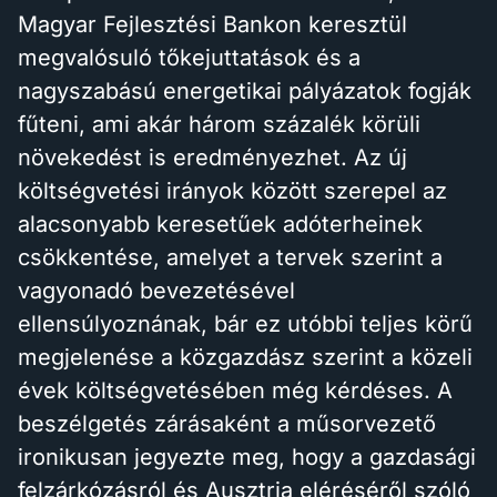
Magyar Fejlesztési Bankon keresztül
megvalósuló tőkejuttatások és a
nagyszabású energetikai pályázatok fogják
fűteni, ami akár három százalék körüli
növekedést is eredményezhet. Az új
költségvetési irányok között szerepel az
alacsonyabb keresetűek adóterheinek
csökkentése, amelyet a tervek szerint a
vagyonadó bevezetésével
ellensúlyoznának, bár ez utóbbi teljes körű
megjelenése a közgazdász szerint a közeli
évek költségvetésében még kérdéses. A
beszélgetés zárásaként a műsorvezető
ironikusan jegyezte meg, hogy a gazdasági
felzárkózásról és Ausztria eléréséről szóló