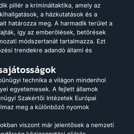
k pillér a krimináltaktika, amely az
ihallgatások, a házkutatások és a
ait határozza meg. A harmadik terület a
jták, így az emberölések, betörések
mozati módszertanát tartalmazza. Ezt
nözési trendekre adandó állami és
 sajátosságok
űnügyi technika a világon mindenhol
yei egyetemesek. A fejlett államok
ügyi Szakértői Intézetek Európai
galmaz meg a különböző nyomok
ásokban viszont már jelentősek a nemzeti