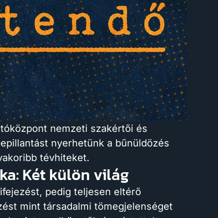
atóközpont nemzeti szakértői és
bepillantást nyerhetünk a bűnüldözés
yakoribb tévhiteket.
ka: Két külön világ
fejezést, pedig teljesen eltérő
özést mint társadalmi tömegjelenséget