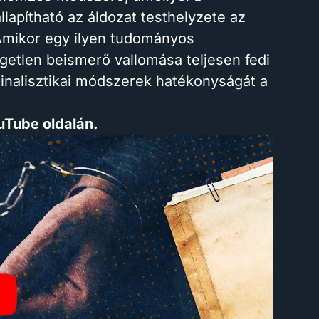
lapítható az áldozat testhelyzete az
Amikor egy ilyen tudományos
ggetlen beismerő vallomása teljesen fedi
inalisztikai módszerek hatékonyságát a
uTube oldalán.