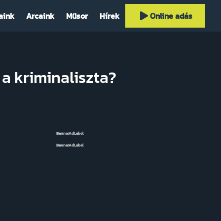
aink
Arcaink
Műsor
Hírek
Online adás
 a kriminaliszta?
BannerAdLabel
BannerAdLabel