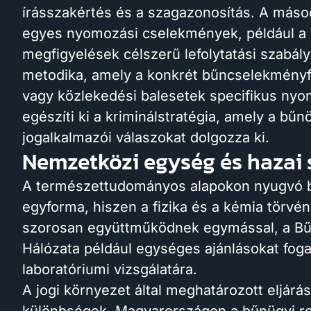
írásszakértés és a szagazonosítás. A másodi
egyes nyomozási cselekmények, például a k
megfigyelések célszerű lefolytatási szabály
metodika, amely a konkrét bűncselekményfa
vagy közlekedési balesetek specifikus nyo
egészíti ki a kriminálstratégia, amely a bű
jogalkalmazói válaszokat dolgozza ki.
Nemzetközi egység és hazai
A természettudományos alapokon nyugvó b
egyforma, hiszen a fizika és a kémia törvén
szorosan együttműködnek egymással, a Bűn
Hálózata például egységes ajánlásokat fo
laboratóriumi vizsgálatára.
A jogi környezet által meghatározott eljár