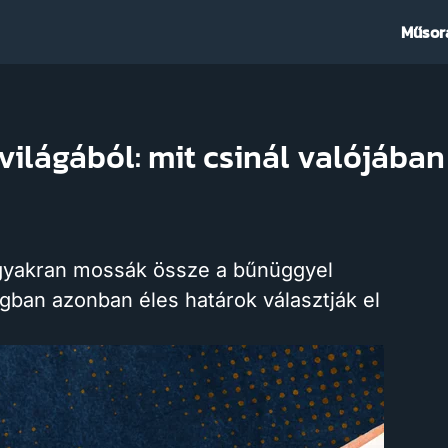
Műsor
világából: mit csinál valójában
n gyakran mossák össze a bűnüggyel
ágban azonban éles határok választják el