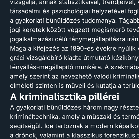
vizsgálja, annak statisztikáival, trendjeivel
társadalmi és pszichológiai helyzetével fog
a gyakorlati bűnüldözés tudománya. Tágab
jogi keretek között végzett megismerő tev
jogalkalmazási célú ténymegállapításra irán
Maga a kifejezés az 1890-es évekre nyúlik
gráci vizsgálóbíró kiadta útmutató kéziköny
tényállás-megállapító munkára. A szakmában
amely szerint az nevezhető valódi kriminali
elméleti szinten is műveli és kutatja a ter
A kriminalisztika pillérei
A gyakorlati bűnüldözés három nagy részter
krimináltechnika, amely a műszaki és ter
segítségül. Ide tartoznak a modern képalko
a drónok, valamint a klasszikus forenzikus 