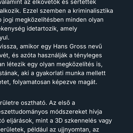
, valamint az elkövetők és sértettek
lalkozik. Ezzel szemben a kriminalisztika
b jogi megközelítésben minden olyan
ékenység idetartozik, amely
yul.
 vissza, amikor egy Hans Gross nevű
vét, és azóta használják a tényleges
 létezik egy olyan megközelítés is,
stának, aki a gyakorlati munka mellett
ületet, folyamatosan képezve magát.
ületre osztható. Az első a
mészettudományos módszereket hívja
tó eljárások, mint a 3D szkennelés vagy
területek, például az ujjnyomtan, az