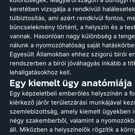
különbségek. Magyarországon a bűnügyi re
keretében vizsgálja a rendkívüli halálesetek
túlbiztosítás, ami azért rendkívül fontos, 
bűncselekmény történt, a helyszín és a tes
vannak. Hasonlóan nagy különbség a tenger
nálunk a nyomozóhatóság saját hatáskörben
Egyesült Államokban ehhez szigorú bírói 
rendszerben a bírói jóváhagyás inkább a tit
lehallgatásokhoz kell.
Egy kiemelt ügy anatómiája
Egy képzeletbeli emberölés helyszínén a fo
kiérkező járőr területzárási munkájával kez
szemlebizottság, amely kiemelt ügyekben 
négy szakemberből, valamint a nyomozókbó
áll. Miközben a helyszínelők rögzítik a kö