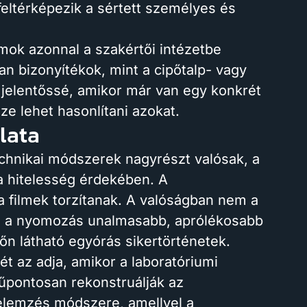
eltérképezik a sértett személyes és
omok azonnal a szakértői intézetbe
n bizonyítékok, mint a cipőtalp- vagy
jelentőssé, amikor már van egy konkrét
sze lehet hasonlítani azokat.
lata
chnikai módszerek nagyrészt valósak, a
a hitelesség érdekében. A
a filmek torzítanak. A valóságban nem a
, és a nyomozás unalmasabb, aprólékosabb
őn látható egyórás sikertörténetek.
t az adja, amikor a laboratóriumi
pontosan rekonstruálják az
elemzés módszere, amellyel a