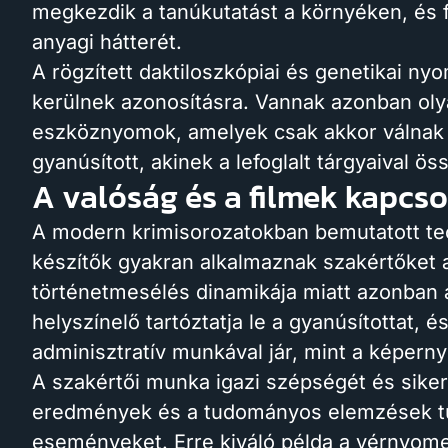
megkezdik a tanúkutatást a környéken, és f
anyagi hátterét.
A rögzített daktiloszkópiai és genetikai ny
kerülnek azonosításra. Vannak azonban olya
eszköznyomok, amelyek csak akkor válnak 
gyanúsított, akinek a lefoglalt tárgyaival ös
A valóság és a filmek kapcso
A modern krimisorozatokban bemutatott te
készítők gyakran alkalmaznak szakértőket 
történetmesélés dinamikája miatt azonban 
helyszínelő tartóztatja le a gyanúsítottat
adminisztratív munkával jár, mint a képerny
A szakértői munka igazi szépségét és sikeré
eredmények és a tudományos elemzések tű
eseményeket. Erre kiváló példa a vérnyom