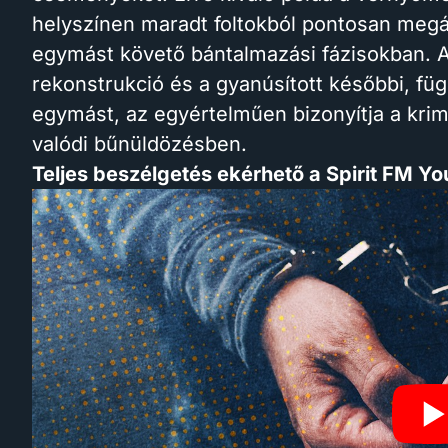
helyszínen maradt foltokból pontosan megál
egymást követő bántalmazási fázisokban. 
rekonstrukció és a gyanúsított későbbi, fü
egymást, az egyértelműen bizonyítja a krim
valódi bűnüldözésben.
Teljes beszélgetés ekérhető a Spirit FM Yo