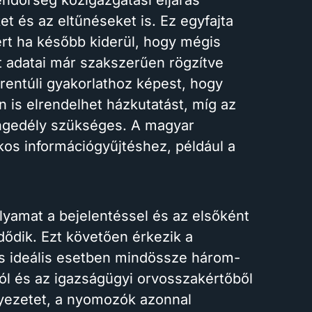
ndőrség közigazgatási eljárás
et és az eltűnéseket is. Ez egyfajta
mert ha később kiderül, hogy mégis
t adatai már szakszerűen rögzítve
entúli gyakorlathoz képest, hogy
 is elrendelhet házkutatást, míg az
engedély szükséges. A magyar
kos információgyűjtéshez, például a
lyamat a bejelentéssel és az elsőként
dődik. Ezt követően érkezik a
is ideális esetben mindössze három-
l és az igazságügyi orvosszakértőből
rnyezetet, a nyomozók azonnal