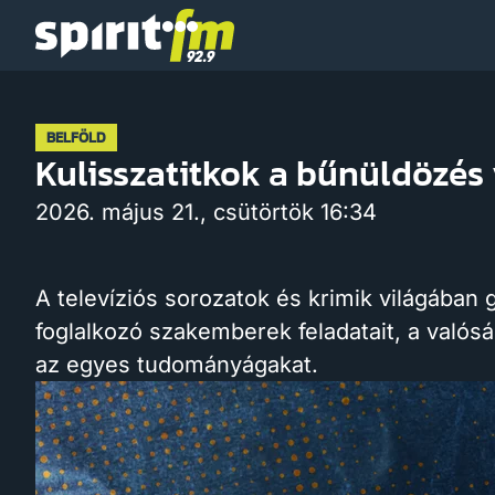
Spirit
FM
BELFÖLD
Kulisszatitkok a bűnüldözés 
2026. május 21., csütörtök 16:34
A televíziós sorozatok és krimik világába
foglalkozó szakemberek feladatait, a valós
az egyes tudományágakat.