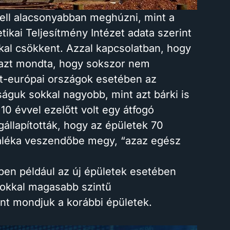
kell alacsonyabban meghúzni, mint a
tikai Teljesítmény Intézet adata szerint
kal csökkent. Azzal kapcsolatban, hogy
 azt mondta, hogy sokszor nem
et-európai országok esetében az
águk sokkal nagyobb, mint azt bárki is
 10 évvel ezelőtt volt egy átfogó
llapították, hogy az épületek 70
zaléka veszendőbe megy, “azaz egész
.
ben például az új épületek esetében
 sokkal magasabb szintű
nt mondjuk a korábbi épületek.