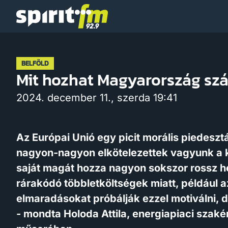
Spirit
FM
BELFÖLD
Mit hozhat Magyarország sz
2024. december 11., szerda 19:41
Az Európai Unió egy picit morális piedesz
nagyon-nagyon elkötelezettek vagyunk a 
saját magát hozza nagyon sokszor rossz 
rárakódó többletköltségek miatt, például
elmaradásokat próbálják ezzel motiválni,
- mondta Holoda Attila, energiapiaci szak