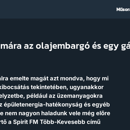
Műsor
ámára az olajembargó és egy g
tálra emelte magát azt mondva, hogy mi
kibocsátás tekintetében, ugyanakkor
helyzetbe, például az üzemanyagokra
 az épületenergia-hatékonyság és egyéb
 de nem nagyon haladunk vele még előre
értő a Spirit FM Több-Kevesebb című