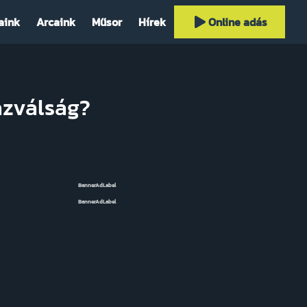
aink
Arcaink
Műsor
Hírek
Online adás
ázválság?
BannerAdLabel
BannerAdLabel