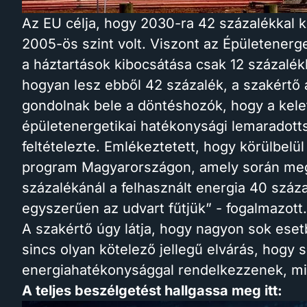
Az EU célja, hogy 2030-ra 42 százalékkal 
2005-ös szint volt. Viszont az Épületenerge
a háztartások kibocsátása csak 12 százalék
hogyan lesz ebből 42 százalék, a szakértő
gondolnak bele a döntéshozók, hogy a kel
épületenergetikai hatékonysági lemaradotts
feltételezte. Emlékeztetett, hogy körülbelül
program Magyarországon, amely során megá
százalékánál a felhasznált energia 40 szá
egyszerűen az udvart fűtjük” - fogalmazott
A szakértő úgy látja, hogy nagyon sok eset
sincs olyan kötelező jellegű elvárás, hogy
energiahatékonysággal rendelkezzenek, mi
A teljes beszélgetést hallgassa meg itt: