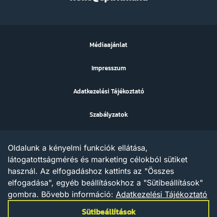
FM
Médiaajánlat
Impresszum
Adatkezelési Tájékoztató
Szabályzatok
Sütibeállítások
Oldalunk a kényelmi funkciók ellátása,
Az ezen a weboldalon megjelenő szövegek, grafikák, képek,
látogatottságmérés és marketing célokból sütiket
hangfelvételek, video anyagok vagy egyéb tartalmak szerzői jogi
használ. Az elfogadáshoz kattints az "Összes
védelem alatt állnak.
Az X AND A Kft. minden jogot fenntart a tartalommal
elfogadása", egyéb beállításokhoz a "Sütibeállítások"
kapcsolatosan, beleértve a tartalom szöveg- és adatbányászat
gombra.
Bővebb információ:
Adatkezelési Tájékoztató
céljára való felhasználását is – a szerzői jogról szóló 1999. évi
LXXVI. törvény rendelkezései értelmében a törvény 35/A. § (1)
Sütibeállítások