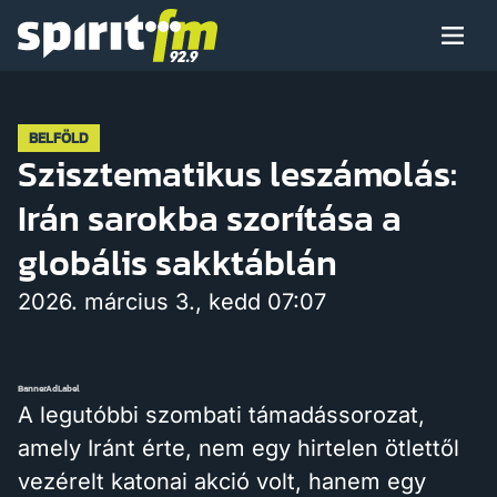
Menü
Spirit
FM
Műsoraink
BELFÖLD
Szisztematikus leszámolás:
Irán sarokba szorítása a
Arcaink
globális sakktáblán
2026. március 3., kedd 07:07
Műsor
BannerAdLabel
A legutóbbi szombati támadássorozat,
amely Iránt érte, nem egy hirtelen ötlettől
Hírek
vezérelt katonai akció volt, hanem egy