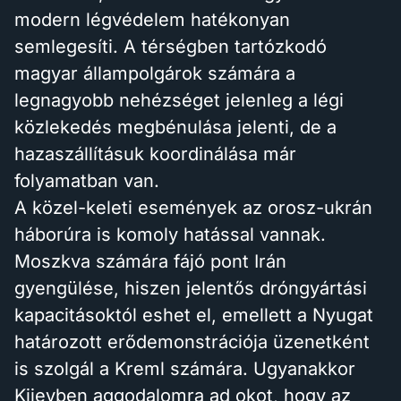
modern légvédelem hatékonyan
semlegesíti. A térségben tartózkodó
magyar állampolgárok számára a
legnagyobb nehézséget jelenleg a légi
közlekedés megbénulása jelenti, de a
hazaszállításuk koordinálása már
folyamatban van.
A közel-keleti események az orosz-ukrán
háborúra is komoly hatással vannak.
Moszkva számára fájó pont Irán
gyengülése, hiszen jelentős dróngyártási
kapacitásoktól eshet el, emellett a Nyugat
határozott erődemonstrációja üzenetként
is szolgál a Kreml számára. Ugyanakkor
Kijevben aggodalomra ad okot, hogy az