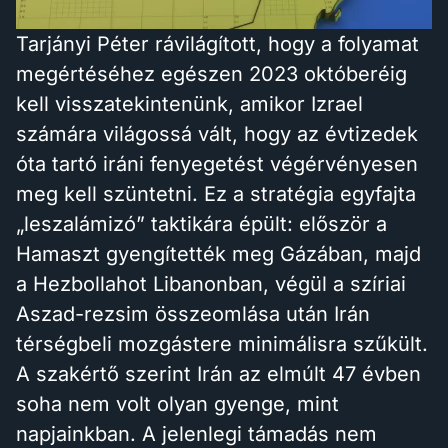
Tarjányi Péter rávilágított, hogy a folyamat
megértéséhez egészen 2023 októberéig
kell visszatekintenünk, amikor Izrael
számára világossá vált, hogy az évtizedek
óta tartó iráni fenyegetést végérvényesen
meg kell szüntetni. Ez a stratégia egyfajta
„leszalámizó” taktikára épült: először a
Hamaszt gyengítették meg Gázában, majd
a Hezbollahot Libanonban, végül a szíriai
Aszad-rezsim összeomlása után Irán
térségbeli mozgástere minimálisra szűkült.
A szakértő szerint Irán az elmúlt 47 évben
soha nem volt olyan gyenge, mint
napjainkban. A jelenlegi támadás nem