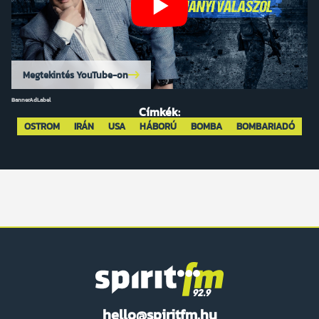
Megtekintés YouTube-on
BannerAdLabel
Címkék:
OSTROM
IRÁN
USA
HÁBORÚ
BOMBA
BOMBARIADÓ
Spirit
hello@spiritfm.hu