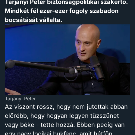
Tarjányi Péter biztonságpolitikai szakértő.
Mindkét fél ezer-ezer fogoly szabadon
bocsátását vállalta.
Tarjányi Péter
Az viszont rossz, hogy nem jutottak abban
előrébb, hogy hogyan legyen tűzszünet
vagy béke - tette hozzá. Ebben pedig van
egy nagy logikai bukfenc, amit hétfőn