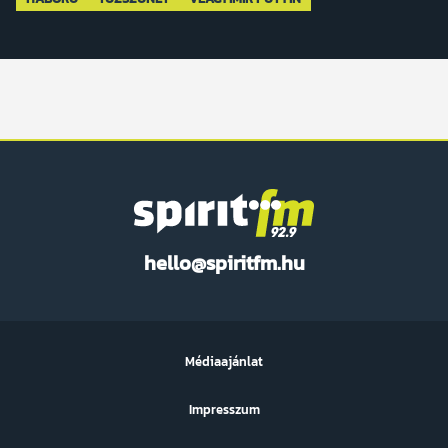
Spirit
hello@spiritfm.hu
FM
Médiaajánlat
Impresszum