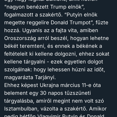
“nagyon benézett Trump elnök”,
fogalmazott a szakértő. “Putyin elnök
megette reggelire Donald Trumpot”, fűzte
hozzá. Ugyanis az a fajta vita, amiben
Oroszország arról beszél, hogyan lehetne
békét teremteni, és ennek a békének a
feltételeit ki kellene dolgozni, ehhez sokat
kellene tárgyalni - ezek egyetlen dolgot
szolgálnak: hogy lehessen húzni az időt,
magyarázta Tarjányi.
Ehhez képest Ukrajna március 11-e óta
belement egy 30 napos tűzszüneti
tárgyalásba, amiről megint nem volt szó
Isztambulban, vázolta a szakértő. Amikor
pedig hétfőn Vlagyimir Putyin és Donald