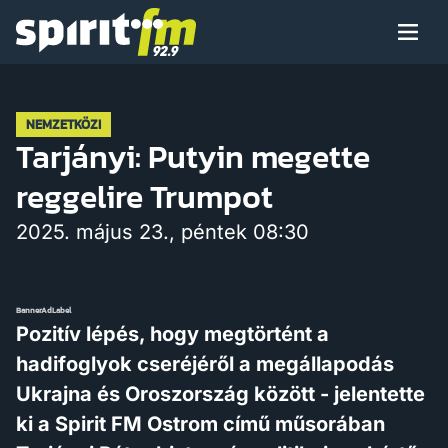
Menü
Spirit
FM
Műsoraink
NEMZETKÖZI
Tarjányi: Putyin megette
reggelire Trumpot
Arcaink
2025. május 23., péntek 08:30
BannerAdLabel
Műsor
Pozitív lépés, hogy megtörtént a
hadifoglyok cseréjéről a megállapodás
Ukrajna és Oroszország között - jelentette
Hírek
ki a Spirit FM Ostrom című műsorában