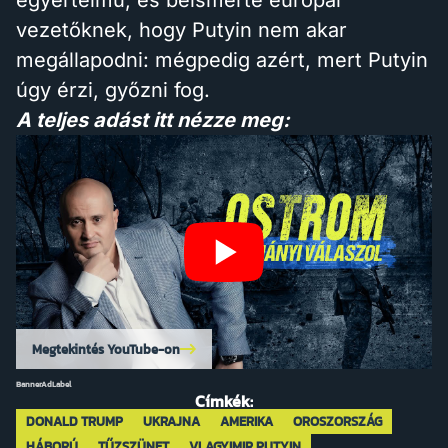
egyértelmű, és beismerte európai
vezetőknek, hogy Putyin nem akar
megállapodni: mégpedig azért, mert Putyin
úgy érzi, győzni fog.
A teljes adást itt nézze meg:
Megtekintés YouTube-on
BannerAdLabel
Címkék:
DONALD TRUMP
UKRAJNA
AMERIKA
OROSZORSZÁG
HÁBORÚ
TŰZSZÜNET
VLAGYIMIR PUTYIN