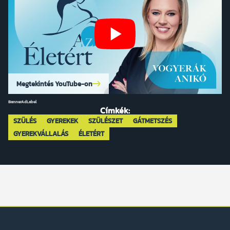
Megtekintés YouTube-on
BannerAdLabel
Címkék:
SZÜLÉS
GYEREKEK
SZÜLÉSZET
GÁTMETSZÉS
GYEREKVÁLLALÁS
ÉLETÉRT