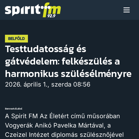
Menü
Spirit
FM
Műsoraink
BELFÖLD
Testtudatosság és
gátvédelem: felkészülés a
Arcaink
harmonikus szülésélményre
2026. április 1., szerda 08:56
Műsor
BannerAdLabel
A Spirit FM Az Életért című műsorában
Vogyerák Anikó Pavelka Mártával, a
Hírek
Czeizel Intézet diplomás szülésznőjével