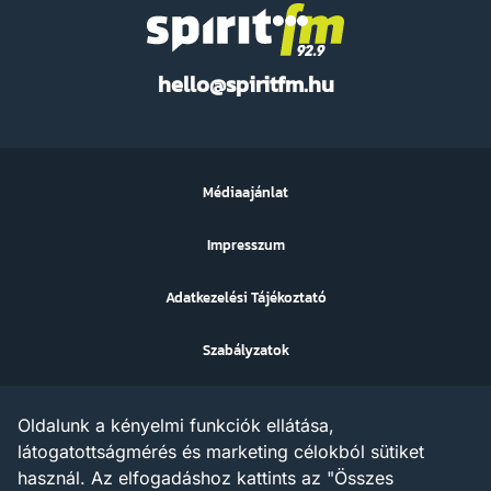
Spirit
hello@spiritfm.hu
FM
Médiaajánlat
Impresszum
Adatkezelési Tájékoztató
Szabályzatok
Sütibeállítások
Oldalunk a kényelmi funkciók ellátása,
Az ezen a weboldalon megjelenő szövegek, grafikák, képek,
látogatottságmérés és marketing célokból sütiket
hangfelvételek, video anyagok vagy egyéb tartalmak szerzői jogi
használ. Az elfogadáshoz kattints az "Összes
védelem alatt állnak.