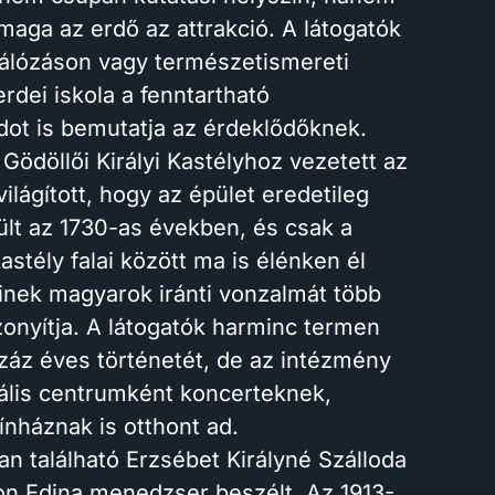
maga az erdő az attrakció. A látogatók
lózáson vagy természetismereti
dei iskola a fenntartható
t is bemutatja az érdeklődőknek.
Gödöllői Királyi Kastélyhoz vezetett az
ilágított, hogy az épület eredetileg
ült az 1730-as években, és csak a
astély falai között ma is élénken él
kinek magyarok iránti vonzalmát több
onyítja. A látogatók harminc termen
záz éves történetét, de az intézmény
ális centrumként koncerteknek,
ínháznak is otthont ad.
n található Erzsébet Királyné Szálloda
mon Edina menedzser beszélt. Az 1913-