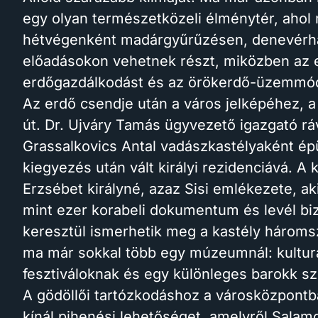
egy olyan természetközeli élménytér, ahol 
hétvégenként madárgyűrűzésen, denevérhá
előadásokon vehetnek részt, miközben az er
erdőgazdálkodást és az örökerdő-üzemmódo
Az erdő csendje után a város jelképéhez, a 
út. Dr. Ujváry Tamás ügyvezető igazgató ráv
Grassalkovics Antal vadászkastélyaként ép
kiegyezés után vált királyi rezidenciává. A k
Erzsébet királyné, azaz Sisi emlékezete, a
mint ezer korabeli dokumentum és levél biz
keresztül ismerhetik meg a kastély hároms
ma már sokkal több egy múzeumnál: kultur
fesztiváloknak és egy különleges barokk sz
A gödöllői tartózkodáshoz a városközpontba
kínál pihenési lehetőséget, amelyről Sala