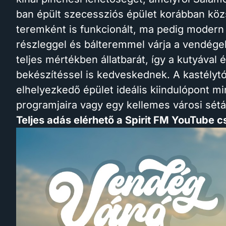
ban épült szecessziós épület korábban kö
teremként is funkcionált, ma pedig modern 
részleggel és bálteremmel várja a vendége
teljes mértékben állatbarát, így a kutyával
bekészítéssel is kedveskednek. A kastélyt
elhelyezkedő épület ideális kiindulópont m
programjaira vagy egy kellemes városi sét
Teljes adás elérhető a Spirit FM YouTube 