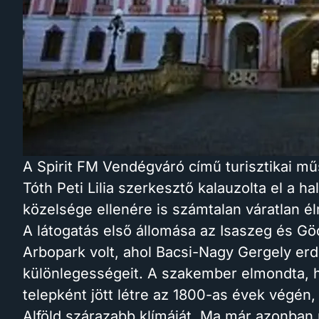
A Spirit FM Vendégváró című turisztikai 
Tóth Peti Lilia szerkesztő kalauzolta el a h
közelsége ellenére is számtalan váratlan él
A látogatás első állomása az Isaszeg és Göd
Arbopark volt, ahol Bacsi-Nagy Gergely er
különlegességeit. A szakember elmondta, ho
telepként jött létre az 1800-as évek végén, 
Alföld szárazabb klímáját. Ma már azonban