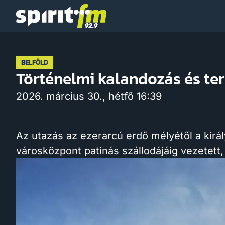
Spirit
FM
BELFÖLD
Történelmi kalandozás és te
2026. március 30., hétfő 16:39
Az utazás az ezerarcú erdő mélyétől a kirá
városközpont patinás szállodájáig vezetett,