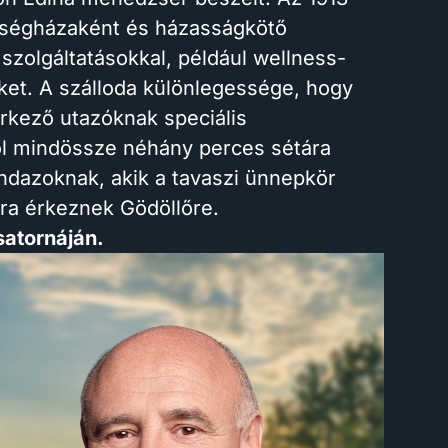
zségházaként és házasságkötő
szolgáltatásokkal, például wellness-
ket. A szálloda különlegessége, hogy
 érkező utazóknak speciális
ól mindössze néhány perces sétára
indazoknak, akik a tavaszi ünnepkör
ára érkeznek Gödöllőre.
csatornáján.