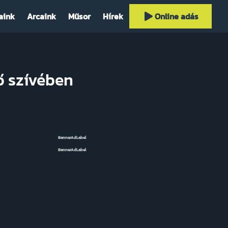
aink
Arcaink
Műsor
Hírek
Online adás
ő szívében
BannerAdLabel
BannerAdLabel