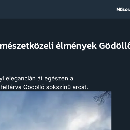
Műsor
rmészetközeli élmények Gödöll
lyi elegancián át egészen a
 feltárva Gödöllő sokszínű arcát.