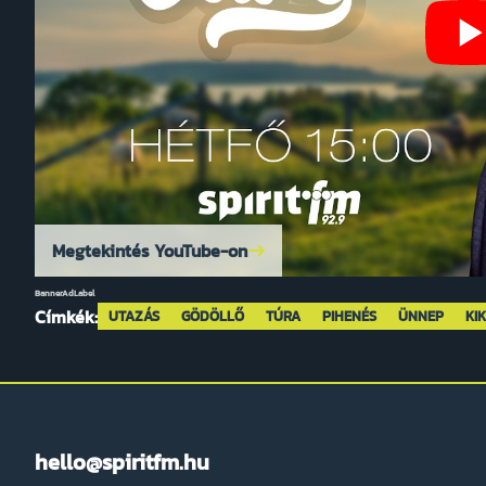
Megtekintés YouTube-on
BannerAdLabel
Címkék:
UTAZÁS
GÖDÖLLŐ
TÚRA
PIHENÉS
ÜNNEP
KI
hello@spiritfm.hu