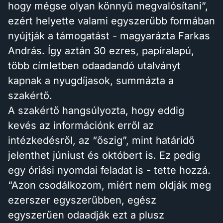
hogy mégse olyan könnyű megvalósítani”,
ezért helyette valami egyszerűbb formában
nyújtják a támogatást - magyarázta Farkas
András. Így aztán 30 ezres, papíralapú,
több címletben odaadandó utalványt
kapnak a nyugdíjasok, summázta a
szakértő.
A szakértő hangsúlyozta, hogy eddig
kevés az információnk erről az
intézkedésről, az “őszig”, mint határidő
jelenthet júniust és októbert is. Ez pedig
egy óriási nyomdai feladat is - tette hozzá.
“Azon csodálkozom, miért nem oldják meg
ezerszer egyszerűbben, egész
egyszerűen odaadják ezt a plusz