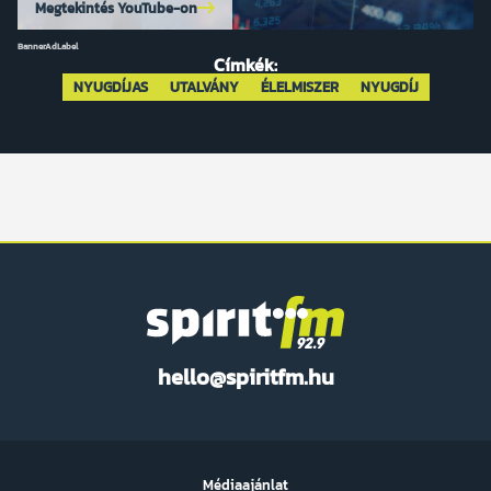
Megtekintés YouTube-on
BannerAdLabel
Címkék:
NYUGDÍJAS
UTALVÁNY
ÉLELMISZER
NYUGDÍJ
Spirit
hello@spiritfm.hu
FM
Médiaajánlat