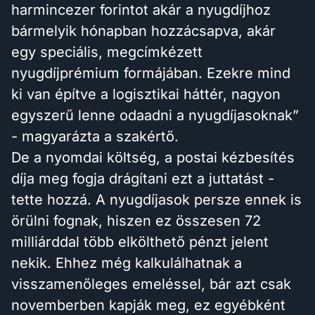
harmincezer forintot akár a nyugdíjhoz
bármelyik hónapban hozzácsapva, akár
egy speciális, megcímkézett
nyugdíjprémium formájában. Ezekre mind
ki van építve a logisztikai háttér, nagyon
egyszerű lenne odaadni a nyugdíjasoknak”
- magyarázta a szakértő.
De a nyomdai költség, a postai kézbesítés
díja meg fogja drágítani ezt a juttatást -
tette hozzá. A nyugdíjasok persze ennek is
örülni fognak, hiszen ez összesen 72
milliárddal több elkölthető pénzt jelent
nekik. Ehhez még kalkulálhatnak a
visszamenőleges emeléssel, bár azt csak
novemberben kapják meg, ez egyébként