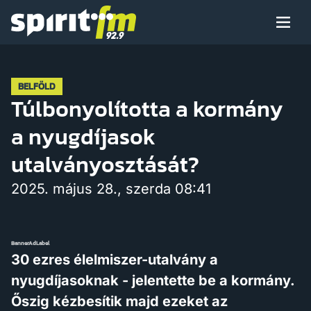
Menü
Spirit
FM
Műsoraink
BELFÖLD
Túlbonyolította a kormány
a nyugdíjasok
Arcaink
utalványosztását?
2025. május 28., szerda 08:41
Műsor
BannerAdLabel
30 ezres élelmiszer-utalvány a
nyugdíjasoknak - jelentette be a kormány.
Hírek
Őszig kézbesítik majd ezeket az