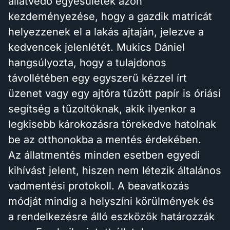
állatvédő egyesületek azon
kezdeményezése, hogy a gazdik matricát
helyezzenek el a lakás ajtaján, jelezve a
kedvencek jelenlétét. Mukics Dániel
hangsúlyozta, hogy a tulajdonos
távollétében egy egyszerű kézzel írt
üzenet vagy egy ajtóra tűzött papír is óriási
segítség a tűzoltóknak, akik ilyenkor a
legkisebb károkozásra törekedve hatolnak
be az otthonokba a mentés érdekében.
Az állatmentés minden esetben egyedi
kihívást jelent, hiszen nem létezik általános
vadmentési protokoll. A beavatkozás
módját mindig a helyszíni körülmények és
a rendelkezésre álló eszközök határozzák