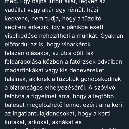
meg. Egy bajba jutott állat, legyen az
vadállat vagy akár egy rémült házi
kedvenc, nem tudja, hogy a tűzoltó
segíteni érkezik, így a pánikba esett
viselkedése nehezítheti a munkát. Gyakran
előfordul az is, hogy viharkárok
felszámolásakor, az útra dőlt fák
feldarabolása közben a fatörzsek odvaiban
madárfiókákat vagy kis denevéreket
találnak, akiknek a tűzoltók gondoskodnak
a biztonságos elhelyezéséről. A szóvivő
felhívta a figyelmet arra, hogy a legtöbb
baleset megelőzhető lenne, ezért arra kéri
az ingatlantulajdonosokat, hogy a kerti
kutakat, árkokat, aknákat és