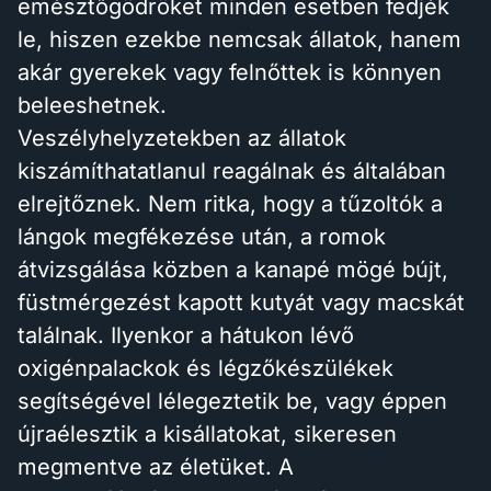
emésztőgödröket minden esetben fedjék
le, hiszen ezekbe nemcsak állatok, hanem
akár gyerekek vagy felnőttek is könnyen
beleeshetnek.
Veszélyhelyzetekben az állatok
kiszámíthatatlanul reagálnak és általában
elrejtőznek. Nem ritka, hogy a tűzoltók a
lángok megfékezése után, a romok
átvizsgálása közben a kanapé mögé bújt,
füstmérgezést kapott kutyát vagy macskát
találnak. Ilyenkor a hátukon lévő
oxigénpalackok és légzőkészülékek
segítségével lélegeztetik be, vagy éppen
újraélesztik a kisállatokat, sikeresen
megmentve az életüket. A