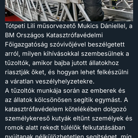
Tótpeti Lili műsorvezető Mukics Dániellel, a
BM Országos Katasztrófavédelmi
Főigazgatóság szóvivőjével beszélgetett
arról, milyen kihívásokkal szembesülnek a
tűzoltók, amikor bajba jutott állatokhoz
riasztják őket, és hogyan lehet felkészülni
a váratlan veszélyhelyzetekre.
A tűzoltók munkája során az emberek és
az állatok kölcsönösen segítik egymást. A
katasztrófavédelem kötelékében dolgozó
személykereső kutyák eltűnt személyek és
romok alatt rekedt túlélők felkutatásában
nyújtanak nélkülözhetetlen segítséget, míg