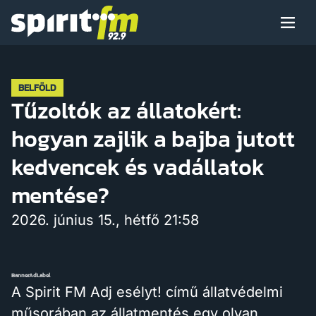
Menü
Spirit
FM
Műsoraink
BELFÖLD
Tűzoltók az állatokért:
hogyan zajlik a bajba jutott
Arcaink
kedvencek és vadállatok
mentése?
2026. június 15., hétfő 21:58
Műsor
BannerAdLabel
Hírek
A Spirit FM Adj esélyt! című állatvédelmi
műsorában az állatmentés egy olyan