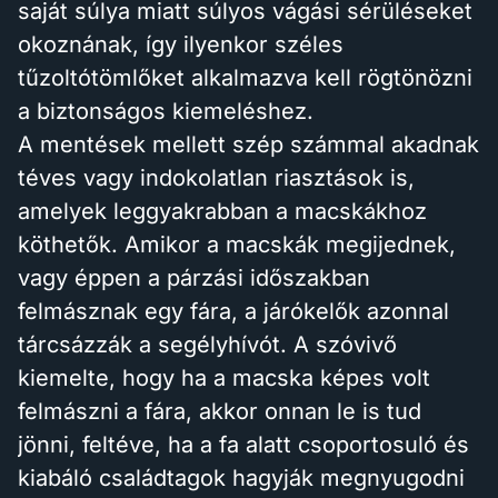
saját súlya miatt súlyos vágási sérüléseket
okoznának, így ilyenkor széles
tűzoltótömlőket alkalmazva kell rögtönözni
a biztonságos kiemeléshez.
A mentések mellett szép számmal akadnak
téves vagy indokolatlan riasztások is,
amelyek leggyakrabban a macskákhoz
köthetők. Amikor a macskák megijednek,
vagy éppen a párzási időszakban
felmásznak egy fára, a járókelők azonnal
tárcsázzák a segélyhívót. A szóvivő
kiemelte, hogy ha a macska képes volt
felmászni a fára, akkor onnan le is tud
jönni, feltéve, ha a fa alatt csoportosuló és
kiabáló családtagok hagyják megnyugodni