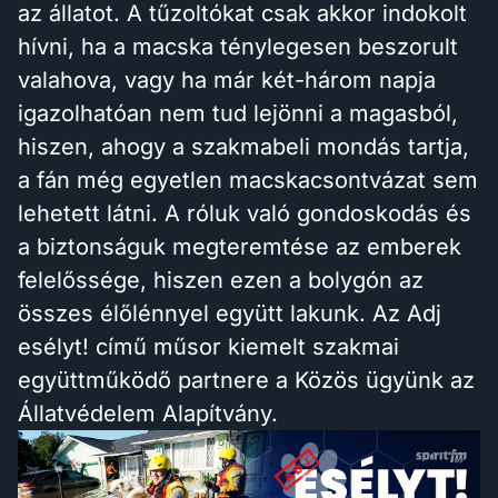
az állatot. A tűzoltókat csak akkor indokolt
hívni, ha a macska ténylegesen beszorult
valahova, vagy ha már két-három napja
igazolhatóan nem tud lejönni a magasból,
hiszen, ahogy a szakmabeli mondás tartja,
a fán még egyetlen macskacsontvázat sem
lehetett látni. A róluk való gondoskodás és
a biztonságuk megteremtése az emberek
felelőssége, hiszen ezen a bolygón az
összes élőlénnyel együtt lakunk. Az Adj
esélyt! című műsor kiemelt szakmai
együttműködő partnere a Közös ügyünk az
Állatvédelem Alapítvány.