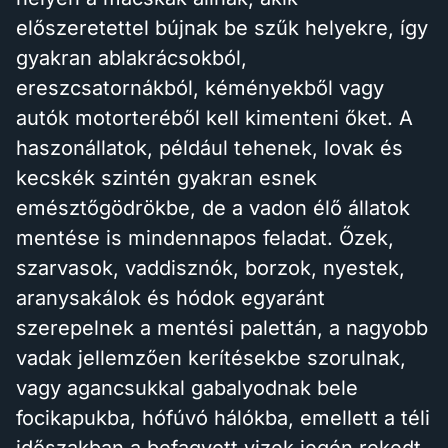
előszeretettel bújnak be szűk helyekre, így
gyakran ablakrácsokból,
ereszcsatornákból, kéményekből vagy
autók motorteréből kell kimenteni őket. A
haszonállatok, például tehenek, lovak és
kecskék szintén gyakran esnek
emésztőgödrökbe, de a vadon élő állatok
mentése is mindennapos feladat. Őzek,
szarvasok, vaddisznók, borzok, nyestek,
aranysakálok és hódok egyaránt
szerepelnek a mentési palettán, a nagyobb
vadak jellemzően kerítésekbe szorulnak,
vagy agancsukkal gabalyodnak bele
focikapukba, hófúvó hálókba, emellett a téli