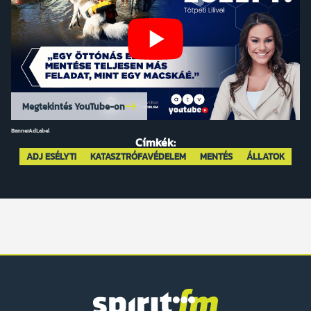
Megtekintés YouTube-on
BannerAdLabel
Címkék:
ADJ ESÉLYT!
KATASZTRÓFAVÉDELEM
MENTÉS
ÁLLATOK