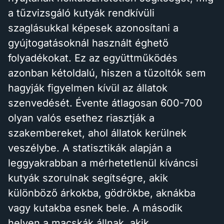
a tűzvizsgáló kutyák rendkívüli
szaglásukkal képesek azonosítani a
gyújtogatásoknál használt éghető
folyadékokat. Ez az együttműködés
azonban kétoldalú, hiszen a tűzoltók sem
hagyják figyelmen kívül az állatok
szenvedését. Évente átlagosan 600-700
olyan valós esethez riasztják a
szakembereket, ahol állatok kerülnek
veszélybe. A statisztikák alapján a
leggyakrabban a mérhetetlenül kíváncsi
kutyák szorulnak segítségre, akik
különböző árkokba, gödrökbe, aknákba
vagy kutakba esnek bele. A második
helyen a macskák állnak, akik