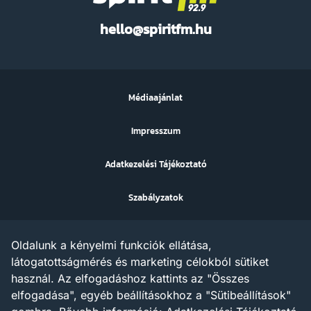
Spirit
hello@spiritfm.hu
FM
Médiaajánlat
Impresszum
Adatkezelési Tájékoztató
Szabályzatok
Sütibeállítások
Oldalunk a kényelmi funkciók ellátása,
Az ezen a weboldalon megjelenő szövegek, grafikák, képek,
látogatottságmérés és marketing célokból sütiket
hangfelvételek, video anyagok vagy egyéb tartalmak szerzői jogi
használ. Az elfogadáshoz kattints az "Összes
védelem alatt állnak.
Az X AND A Kft. minden jogot fenntart a tartalommal
elfogadása", egyéb beállításokhoz a "Sütibeállítások"
kapcsolatosan, beleértve a tartalom szöveg- és adatbányászat