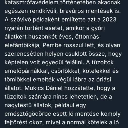
katasztrófavédelem történetében akadnak
egészen rendkívüli, bravúros mentések is.
A szóvivő példaként említette azt a 2023
nyarán történt esetet, amikor a győri
állatkert huszonkét éves, öttonnás
elefántbikája, Pembe rosszul lett, és olyan
szerencsétlen helyen csuklott össze, hogy
képtelen volt egyedül felállni. A tűzoltók
emelőpárnákkal, csörlőkkel, kötelekkel és
tömlőkkel emelték végül lábra az óriási
állatot. Mukics Dániel hozzátette, hogy a
tűzoltók számára nincs lehetetlen, de a
nagytestű állatok, például egy
emésztőgödörbe esett ló mentése komoly
fejtörést okoz, mivel a normál kötelek a ló