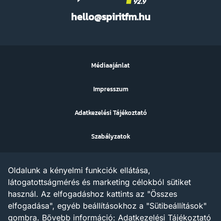
Spirit
hello@spiritfm.hu
FM
Médiaajánlat
Impresszum
Adatkezelési Tájékoztató
Szabályzatok
Sütibeállítások
Oldalunk a kényelmi funkciók ellátása,
Az ezen a weboldalon megjelenő szövegek, grafikák, képek,
látogatottságmérés és marketing célokból sütiket
hangfelvételek, video anyagok vagy egyéb tartalmak szerzői jogi
használ. Az elfogadáshoz kattints az "Összes
védelem alatt állnak.
Az X AND A Kft. minden jogot fenntart a tartalommal
elfogadása", egyéb beállításokhoz a "Sütibeállítások"
kapcsolatosan, beleértve a tartalom szöveg- és adatbányászat
gombra.
Bővebb információ:
Adatkezelési Tájékoztató