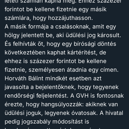
letéti számlán kapná meg. Ehhez százezer
forintot be kellene fizetnie egy másik
számlára, hogy hozzájuthasson.
A másik formája a csalásoknak, amit egy
hölgy jelentett be, aki üdülési jog károsult.
És felhívták őt, hogy egy bírósági döntés
következtében kaphat kártérítést, de
ehhez is százezer forintot be kellene
fizetnie, személyesen átadnia egy címen.
Horváth Bálint mindkét esetben azt
javasolta a bejelentőknek, hogy tegyenek
rendőrségi feljelentést. A GVH is fontosnak
érezte, hogy hangsúlyozzák: akiknek van
üdülési joguk, legyenek óvatosak. A hivatal
pedig jogszabály módosítást is