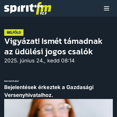
Menü
Spirit
FM
Műsoraink
BELFÖLD
Vigyázat! Ismét támadnak
az üdülési jogos csalók
Arcaink
2025. június 24., kedd 08:14
BannerAdLabel
Műsor
Bejelentések érkeztek a Gazdasági
Versenyhivatalhoz.
Hírek