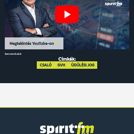
Megtekintés YouTube-on
BannerAdLabel
Címkék:
CSALÓ
GVH
ÜDÜLÉSI JOG