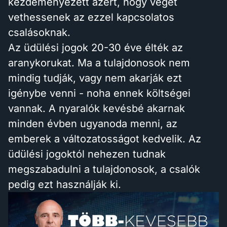
kezdeményezett azért, hogy véget
vethessenek az ezzel kapcsolatos
csalásoknak.
Az üdülési jogok 20-30 éve élték az
aranykorukat. Ma a tulajdonosok nem
mindig tudják, vagy nem akarják ezt
igénybe venni - noha ennek költségei
vannak. A nyaralók kevésbé akarnak
minden évben ugyanoda menni, az
emberek a változatosságot kedvelik. Az
üdülési jogoktól nehezen tudnak
megszabadulni a tulajdonosok, a csalók
pedig ezt használják ki.