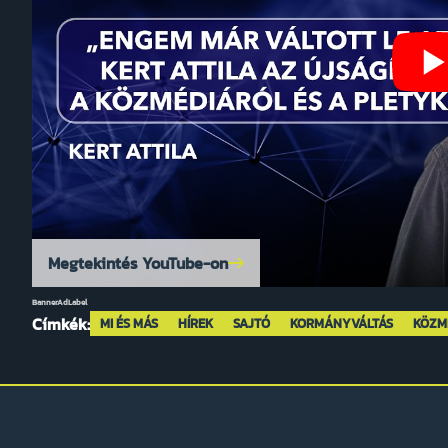
Megtekintés YouTube-on
BannerAdLabel
Címkék:
MI ÉS MÁS
HÍREK
SAJTÓ
KORMÁNYVÁLTÁS
KÖZM