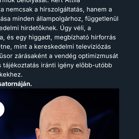
rmok befolyását. Kert Attila
a nemcsak a hírszolgáltatás, hanem a
atása minden állampolgárhoz, függetlenül
kedelmi hirdetőknek. Úgy véli, a
, és egy higgadt, megbízható hírforrás
tne, mint a kereskedelmi televíziózás
 műsor zárásaként a vendég optimizmusát
s tájékoztatás iránti igény előbb-utóbb
ékekhez.
csatornáján.