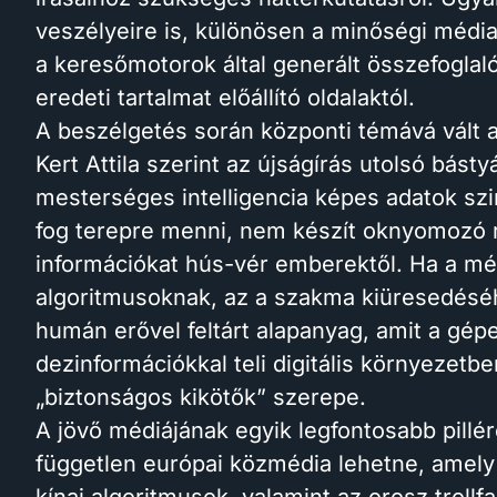
veszélyeire is, különösen a minőségi média
a keresőmotorok által generált összefoglaló
eredeti tartalmat előállító oldalaktól.
A beszélgetés során központi témává vált az
Kert Attila szerint az újságírás utolsó bás
mesterséges intelligencia képes adatok sz
fog terepre menni, nem készít oknyomozó 
információkat hús-vér emberektől. Ha a méd
algoritmusoknak, az a szakma kiüresedésé
humán erővel feltárt alapanyag, amit a gép
dezinformációkkal teli digitális környezetbe
„biztonságos kikötők” szerepe.
A jövő médiájának egyik legfontosabb pillé
független európai közmédia lehetne, amely