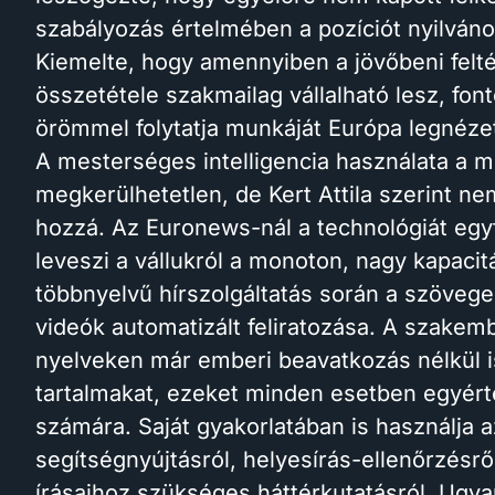
szabályozás értelmében a pozíciót nyilvános
Kiemelte, hogy amennyiben a jövőbeni felté
összetétele szakmailag vállalható lesz, fon
örömmel folytatja munkáját Európa legnézet
A mesterséges intelligencia használata a 
megkerülhetetlen, de Kert Attila szerint n
hozzá. Az Euronews-nál a technológiát egyf
leveszi a vállukról a monoton, nagy kapacitá
többnyelvű hírszolgáltatás során a szövegek
videók automatizált feliratozása. A szakem
nyelveken már emberi beavatkozás nélkül is p
tartalmakat, ezeket minden esetben egyérte
számára. Saját gyakorlatában is használja a
segítségnyújtásról, helyesírás-ellenőrzésr
írásaihoz szükséges háttérkutatásról. Ugya