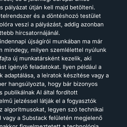
 pályázat útján kell majd betölteni.
telrendszer és a döntéshozó testület
tolóra veszi a pályázást, addig azonban
tebb hírcsatornájánál.
mindennapi újságírói munkában ma már
em mindegy, milyen szemlélettel nyúlunk
ajta új munkatársként kezelik, aki
st igénylő feladatokat. Ilyen például a
 adaptálása, a leiratok készítése vagy a
ber hangsúlyozta, hogy bár bizonyos
ublikálnak AI által fordított
lmű jelzéssel látják el a fogyasztók
z algoritmusokat, legyen szó technikai
ől vagy a Substack felületén megjelenő
nakkor figyelmeztetett a technológia