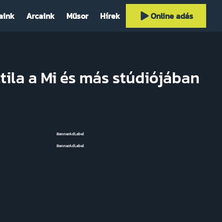
aink
Arcaink
Műsor
Hírek
Online adás
ttila a Mi és más stúdiójában
BannerAdLabel
BannerAdLabel