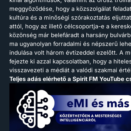
kínai algoritmusok, valamint az orosz trollfa
meggyőződése, hogy a közszolgálat feladat
kultúra és a minőségi szórakoztatás eljutt
attól, hogy az illető célcsoportja-e a keres
közönség már belefáradt a harsány bulvárba
ma ugyanolyan forradalmi és népszerű lehe
indulása volt három évtizeddel ezelőtt. A
fejezte ki azzal kapcsolatban, hogy a hitele
visszavezeti a médiát a valódi szakmai ért
Teljes adás elérhető a Spirit FM YouTube 