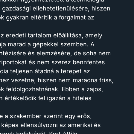
 gazdasági ellehetetlenülésére, hiszen
k gyakran eltérítik a forgalmat az
 eredeti tartalom előállítása, amely
tyája marad a gépekkel szemben. A
intézisére és elemzésére, de soha nem
riportokat és nem szerez bennfentes
ia teljesen átadná a terepet az
hez vezetne, hiszen nem maradna friss,
ek feldolgozhatnának. Ebben a zajos,
n értékelődik fel igazán a hiteles
re a szakember szerint egy erős,
 képes ellensúlyozni az amerikai és