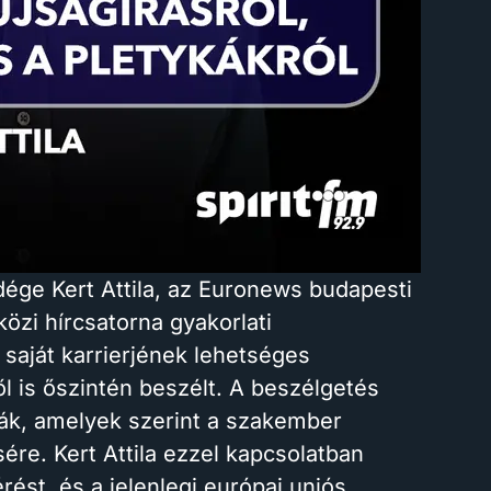
ége Kert Attila, az Euronews budapesti
özi hírcsatorna gyakorlati
saját karrierjének lehetséges
ől is őszintén beszélt. A beszélgetés
ták, amelyek szerint a szakember
ére. Kert Attila ezzel kapcsolatban
ést, és a jelenlegi európai uniós