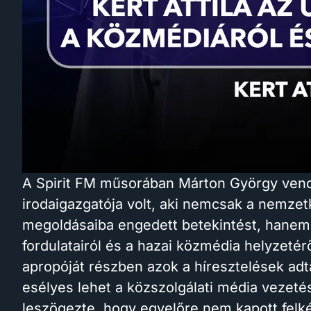
A Spirit FM műsorában Márton György vend
irodaigazgatója volt, aki nemcsak a nemzetk
megoldásaiba engedett betekintést, hanem 
fordulatairól és a hazai közmédia helyzetér
apropóját részben azok a híresztelések ad
esélyes lehet a közszolgálati média vezetés
leszögezte, hogy egyelőre nem kapott felkér