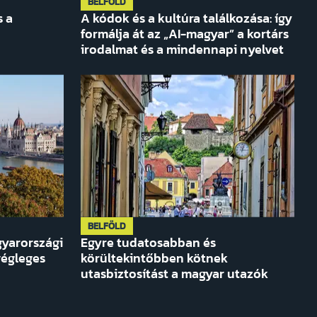
BELFÖLD
s a
A kódok és a kultúra találkozása: így
formálja át az „AI-magyar” a kortárs
irodalmat és a mindennapi nyelvet
BELFÖLD
yarországi
Egyre tudatosabban és
 végleges
körültekintőbben kötnek
utasbiztosítást a magyar utazók