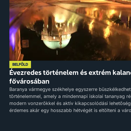
BELFÖLD
Évezredes történelem és extrém kala
fővárosában
Baranya vármegye székhelye egyszerre büszkélkedhet
történelemmel, amely a mindennapi iskolai tananyag ré
modern vonzerőkkel és aktív kikapcsolódási lehetőség
érdemes akár egy hosszabb hétvégét is eltölteni a vár