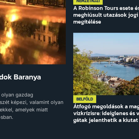
NEMZETKÖZI
A Robinson Tours esete é
meghiúsult utazások jogi
megítélése
ndok Baranya
 olyan gazdag
BELFÖLD
szét képezi, valamint olyan
Átfogó megoldások a mag
ekkel, amelyek miatt
vízkrízisre: ideiglenes és
osban.
gátak jelenthetik a kiutat