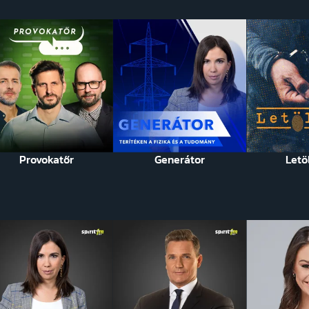
Provokatőr
Generátor
Letö