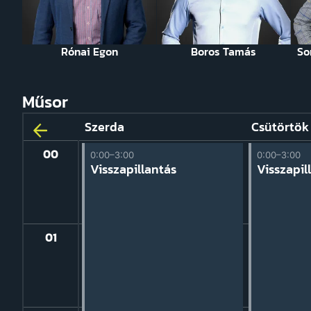
Rónai Egon
Boros Tamás
So
Műsor
Szerda
Csütörtök
Előző
00
0:00–3:00
0:00–3:00
nap
ás
Visszapillantás
Visszapil
01