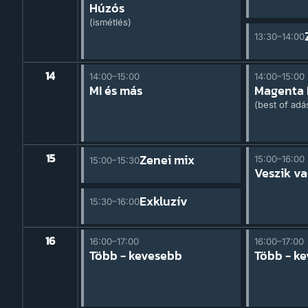
Húzós
(ismétlés)
13:30–14:00
14
14:00–15:00
14:00–15:00
cast
MI és más
Magenta 
(best of adá
15
Zenei mix
15:00–16:00
15:00–15:30
Veszik va
Exkluzív
15:30–16:00
16
16:00–17:00
16:00–17:00
ebb
Több - kevesebb
Több - k