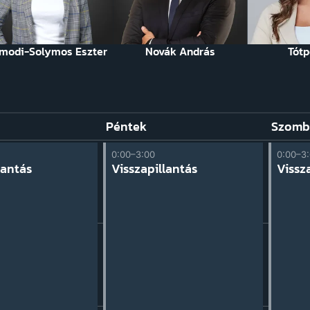
modi-Solymos Eszter
Novák András
Tótpe
Péntek
Szomb
0:00–3:00
0:00–3
lantás
Visszapillantás
Vissz