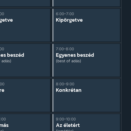
:00
6:00–7:00
getve
Kipörgetve
:00
7:00–8:00
es beszéd
Egyenes beszéd
f adás)
(best of adás)
:00
8:00–9:00
re
Konkrétan
:00
9:00–10:00
 más
Az életért