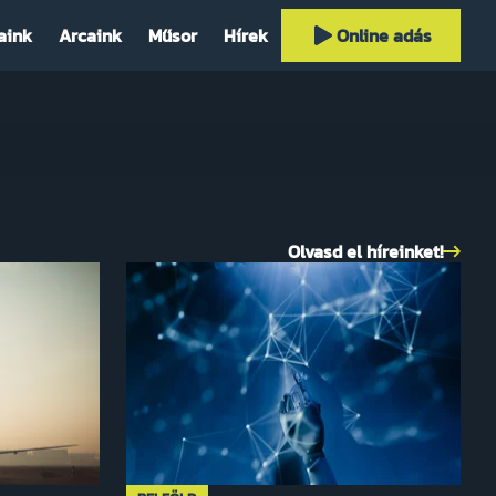
aink
Arcaink
Műsor
Hírek
Online adás
Olvasd el híreinket!