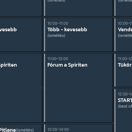
(ismétlés)
(ismétl
10:00–11:00
10:00–1
evesebb
Több - kevesebb
Vend
(ismétlés)
(ismétl
11:00–13:00
11:00–1
piriten
Fórum a Spiriten
Tükör
12:00–1
STAR
(best o
Pitlane
13:00–14:00
(ismétlés)