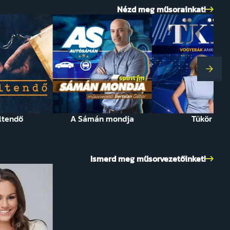
Nézd meg műsorainkat!
Köve
ltendő
A Sámán mondja
Tükör
Ismerd meg műsorvezetőinket!