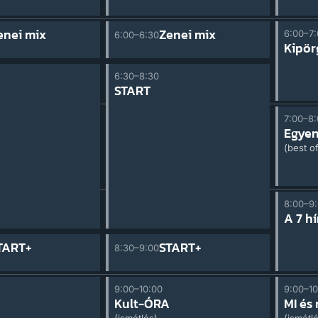
enei mix
Zenei mix
6:00–7
6:00–6:30
Kipör
6:30–8:30
START
7:00–8
Egyen
(best o
8:00–9
A 7 hí
TART+
START+
8:30–9:00
9:00–10:00
9:00–10
Kult-ÓRA
MI és