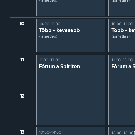
(ismétlés)
(ismétlés)
10
10:00–11:00
10:00–11:00
ebb
Több - kevesebb
Több - k
(ismétlés)
(ismétlés)
11
11:00–13:00
11:00–13:00
iten
Fórum a Spiriten
Fórum a S
12
13
13:00–14:00
13:00–13:30