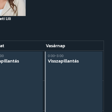
ti Lili
at
Vasárnap
:00
0:00–3:00
apillantás
Visszapillantás