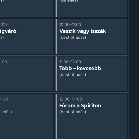
és)
(ismétlés)
1:00
10:00–11:00
égváró
Veszik vagy isszák
és)
(best of adás)
2:00
11:00–12:00
Több - kevesebb
(best of adás)
4:00
12:00–14:00
T
Fórum a Spiriten
f adás)
(best of adás)