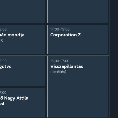
5:00
14:00–15:00
mán mondja
Corporation Z
és)
6:00
15:00–17:00
getve
Visszapillantás
(ismétlés)
7:00
ő Nagy Attila
al