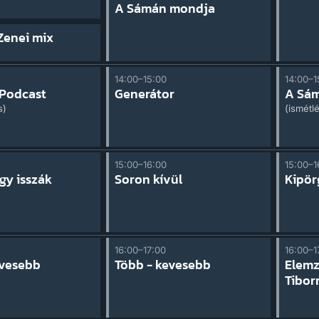
A Sámán mondja
Zenei mix
14:00–15:00
14:00–1
Podcast
Generátor
A Sá
s)
(ismétl
15:00–16:00
15:00–1
gy isszák
Soron kívül
Kipör
16:00–17:00
16:00–1
evesebb
Több - kevesebb
Elemz
Tiborr