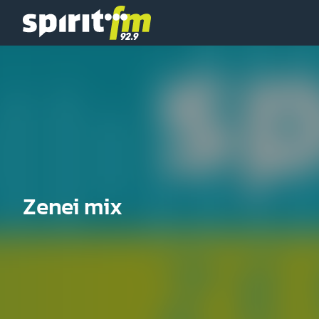
Spirit
FM
Zenei mix