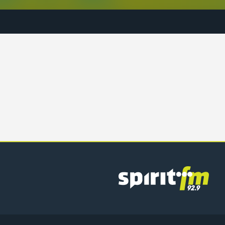
Spirit
FM