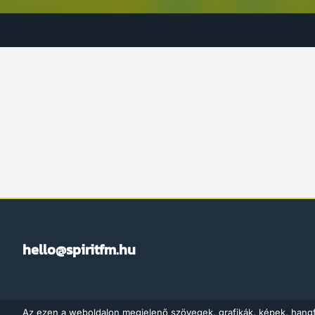
hello@spiritfm.hu
Az ezen a weboldalon megjelenő szövegek, grafikák, képek, hang