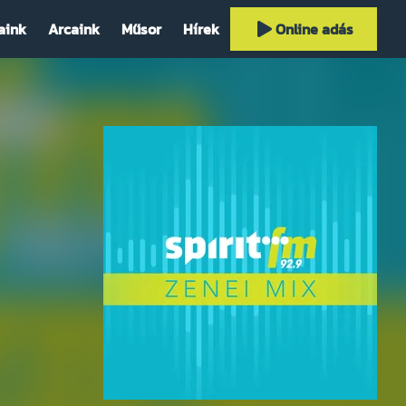
aink
Arcaink
Műsor
Hírek
Online adás