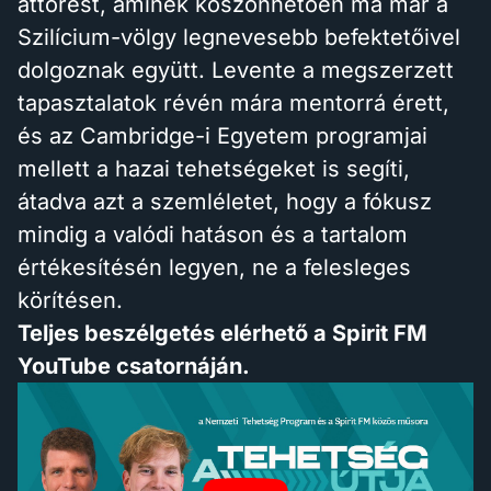
áttörést, aminek köszönhetően ma már a
Szilícium-völgy legnevesebb befektetőivel
dolgoznak együtt. Levente a megszerzett
tapasztalatok révén mára mentorrá érett,
és az Cambridge-i Egyetem programjai
mellett a hazai tehetségeket is segíti,
átadva azt a szemléletet, hogy a fókusz
mindig a valódi hatáson és a tartalom
értékesítésén legyen, ne a felesleges
körítésen.
Teljes beszélgetés elérhető a Spirit FM
YouTube csatornáján.