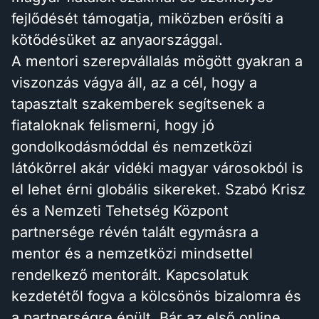
fejlődését támogatja, miközben erősíti a
kötődésüket az anyaországgal.
A mentori szerepvállalás mögött gyakran a
viszonzás vágya áll, az a cél, hogy a
tapasztalt szakemberek segítsenek a
fiataloknak felismerni, hogy jó
gondolkodásmóddal és nemzetközi
látókörrel akár vidéki magyar városokból is
el lehet érni globális sikereket. Szabó Krisz
és a Nemzeti Tehetség Központ
partnersége révén talált egymásra a
mentor és a nemzetközi mindsettel
rendelkező mentorált. Kapcsolatuk
kezdetétől fogva a kölcsönös bizalomra és
a partnerségre épült. Bár az első online