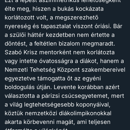
Ezt a lépést aszimmetrikus lehetőségként
élte meg, hiszen a bukás kockázata
korlátozott volt, a megszerezhető
nyereség és tapasztalat viszont óriási. Bár
a szülői háttér kezdetben nem értette a
döntést, a feltétlen bizalom megmaradt.
Szabó Krisz mentorként nem korlátozta
vagy intette óvatosságra a diákot, hanem a
Nemzeti Tehetség Központ szakembereivel
egyeztetve támogatta őt az egyéni
boldogulás útján. Levente korábban azért
választotta a párizsi csúcsegyetemet, mert
a világ legtehetségesebb koponyáival,
köztük nemzetközi diákolimpikonokkal
akarta körbevenni magát, ami teljesen