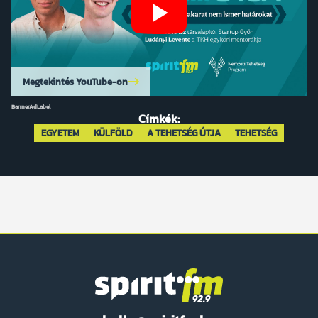
Megtekintés YouTube-on
BannerAdLabel
Címkék:
EGYETEM
KÜLFÖLD
A TEHETSÉG ÚTJA
TEHETSÉG
Spirit