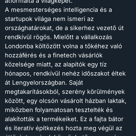
átformálta a világképét.
A mesmesterséges intelligencia és a
startupok világa nem ismeri az
országhatárokat, de a sikerhez vezető út
rendkívül rögös. Mielőtt a vállalkozás
Londonba költözött volna a tőkéhez való
hozzáférés és a finetech vásárlók
közelsége miatt, az alapítók egy tíz
hónapos, rendkívül nehéz időszakot éltek
át Lengyelországban. Saját
megtakarításokból, szerény körülmények
között, egy olcsón vásárolt házban laktak,
miközben folyamatosan tesztelték és
alakították a termékeiket. Ez a fajta bátor
és iteratív építkezés hozta meg végül az