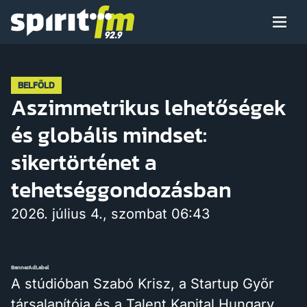
Menü
Spirit
FM
Műsoraink
BELFÖLD
Aszimmetrikus lehetőségek
és globális mindset:
Arcaink
sikertörténet a
tehetséggondozásban
2026. július 4., szombat 06:43
Műsor
BannerAdLabel
Hírek
A stúdióban Szabó Krisz, a Startup Győr
társalapítója és a Talent Kapital Hungary