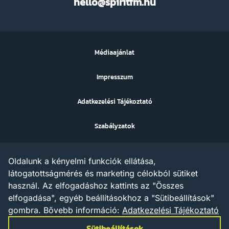
hello@spiritfm.hu
FM
Médiaajánlat
Impresszum
Adatkezelési Tájékoztató
Szabályzatok
Sütibeállítások
Oldalunk a kényelmi funkciók ellátása,
Az ezen a weboldalon megjelenő szövegek, grafikák, képek,
látogatottságmérés és marketing célokból sütiket
hangfelvételek, video anyagok vagy egyéb tartalmak szerzői jogi
használ. Az elfogadáshoz kattints az "Összes
védelem alatt állnak.
Az X AND A Kft. minden jogot fenntart a tartalommal
elfogadása", egyéb beállításokhoz a "Sütibeállítások"
kapcsolatosan, beleértve a tartalom szöveg- és adatbányászat
gombra.
Bővebb információ:
Adatkezelési Tájékoztató
céljára való felhasználását is – a szerzői jogról szóló 1999. évi
LXXVI. törvény rendelkezései értelmében a törvény 35/A. § (1)
Sütibeállítások