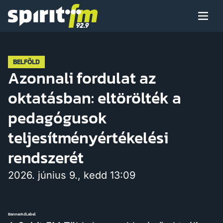
Menü
Spirit
FM
Műsoraink
BELFÖLD
Azonnali fordulat az
oktatásban: eltörölték a
Arcaink
pedagógusok
teljesítményértékelési
rendszerét
Műsor
2026. június 9., kedd 13:09
Hírek
BannerAdLabel