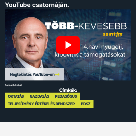
YouTube csatornáján.
Megtekintés YouTube-on
BannerAdLabel
Címkék:
OKTATÁS
GAZDASÁG
PEDAGÓGUS
TELJESÍTMÉNY ÉRTÉKELÉS RENDSZER
PDSZ