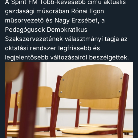
A Spirit FM Több-kevesebb című aktuális
gazdasági műsorában Rónai Egon
műsorvezető és Nagy Erzsébet, a
Pedagógusok Demokratikus
Szakszervezetének választmányi tagja az
oktatási rendszer legfrissebb és
legjelentősebb változásairól beszélgettek.