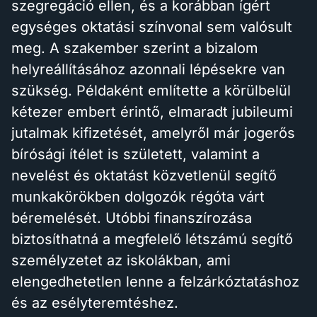
szegregáció ellen, és a korábban ígért
egységes oktatási színvonal sem valósult
meg. A szakember szerint a bizalom
helyreállításához azonnali lépésekre van
szükség. Példaként említette a körülbelül
kétezer embert érintő, elmaradt jubileumi
jutalmak kifizetését, amelyről már jogerős
bírósági ítélet is született, valamint a
nevelést és oktatást közvetlenül segítő
munkakörökben dolgozók régóta várt
béremelését. Utóbbi finanszírozása
biztosíthatná a megfelelő létszámú segítő
személyzetet az iskolákban, ami
elengedhetetlen lenne a felzárkóztatáshoz
és az esélyteremtéshez.