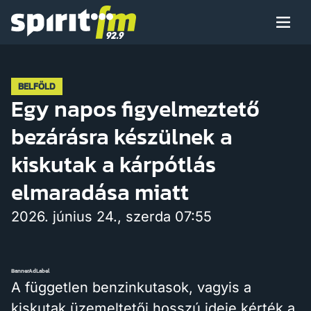
Menü
Spirit
FM
Műsoraink
BELFÖLD
Egy napos figyelmeztető
bezárásra készülnek a
Arcaink
kiskutak a kárpótlás
elmaradása miatt
2026. június 24., szerda 07:55
Műsor
BannerAdLabel
Hírek
A független benzinkutasok, vagyis a
kiskutak üzemeltetői hosszú ideje kérték a