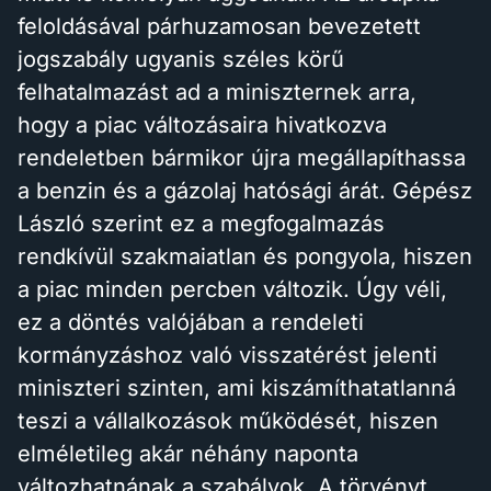
feloldásával párhuzamosan bevezetett
jogszabály ugyanis széles körű
felhatalmazást ad a miniszternek arra,
hogy a piac változásaira hivatkozva
rendeletben bármikor újra megállapíthassa
a benzin és a gázolaj hatósági árát. Gépész
László szerint ez a megfogalmazás
rendkívül szakmaiatlan és pongyola, hiszen
a piac minden percben változik. Úgy véli,
ez a döntés valójában a rendeleti
kormányzáshoz való visszatérést jelenti
miniszteri szinten, ami kiszámíthatatlanná
teszi a vállalkozások működését, hiszen
elméletileg akár néhány naponta
változhatnának a szabályok. A törvényt