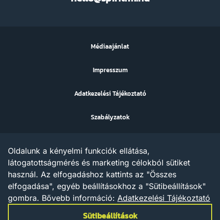
FM
Médiaajánlat
Impresszum
Adatkezelési Tájékoztató
Szabályzatok
Sütibeállítások
Oldalunk a kényelmi funkciók ellátása,
Az ezen a weboldalon megjelenő szövegek, grafikák, képek,
látogatottságmérés és marketing célokból sütiket
hangfelvételek, video anyagok vagy egyéb tartalmak szerzői jogi
használ. Az elfogadáshoz kattints az "Összes
védelem alatt állnak.
Az X AND A Kft. minden jogot fenntart a tartalommal
elfogadása", egyéb beállításokhoz a "Sütibeállítások"
kapcsolatosan, beleértve a tartalom szöveg- és adatbányászat
gombra.
Bővebb információ:
Adatkezelési Tájékoztató
céljára való felhasználását is – a szerzői jogról szóló 1999. évi
LXXVI. törvény rendelkezései értelmében a törvény 35/A. § (1)
Sütibeállítások