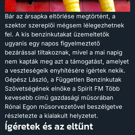
Bár az ársapka eltörlése megtörtént, a
szektor szereplői mégsem lélegezhetnek
fel. A kis benzinkutakat üzemeltetők
ugyanis egy napos figyelmeztető
bezárással tiltakoznak, mivel a mai napig
nem kapták meg azt a támogatást, amelyet
a veszteségeik enyhítésére ígértek nekik.
Gépész László, a Független Benzinkutak
Szövetségének elnöke a Spirit FM Több
kevesebb című gazdasági műsorában
Rónai Egon műsorvezetővel beszélgetve
részletezte a kialakult helyzetet.
Ígéretek és az eltűnt