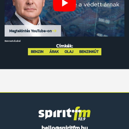
Megtekintés YouTube-on
BannerAdLabel
Címkék:
BENZIN
ÁRAK
OLAJ
BENZINKÚT
Spirit
hello@spiritfm.hu