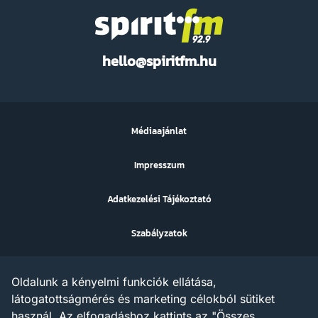
Spirit
hello@spiritfm.hu
FM
Médiaajánlat
Impresszum
Adatkezelési Tájékoztató
Szabályzatok
Sütibeállítások
Oldalunk a kényelmi funkciók ellátása,
Az ezen a weboldalon megjelenő szövegek, grafikák, képek,
látogatottságmérés és marketing célokból sütiket
hangfelvételek, video anyagok vagy egyéb tartalmak szerzői jogi
használ. Az elfogadáshoz kattints az "Összes
védelem alatt állnak.