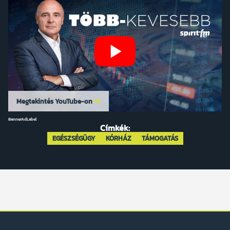
Megtekintés YouTube-on
BannerAdLabel
Címkék:
EGÉSZSÉGÜGY
KÓRHÁZ
TÁMOGATÁS