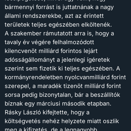
bármennyi forrást is juttatnának a nagy
állami rendszerekbe, azt az érintett
területek teljes egészében elköltenék.
A szakember rámutatott arra is, hogy a
tavaly év végére felhalmozódott
kilencvenöt milliárd forintos lejárt
adósságállományt a jelenlegi ígéretek
szerint sem fizetik ki teljes egészében. A
kormányrendeletben nyolcvanmilliárd forint
szerepel, a maradék tizenöt milliárd forint
sorsa pedig bizonytalan, bár a beszállítók
bíznak egy márciusi második etapban.
Rásky László kifejtette, hogy a
költségvetés nehéz helyzete miatt oszlik
meg a kifizetés, de a legnagyobb