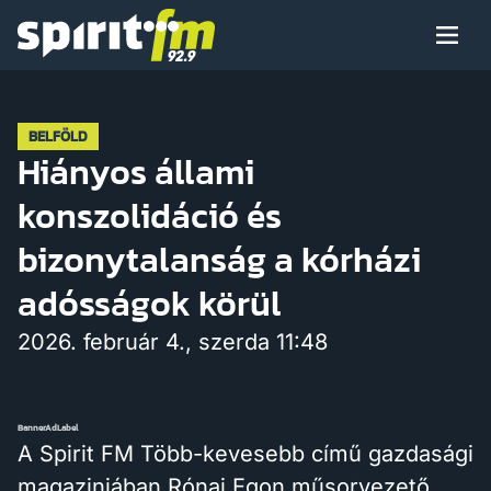
Menü
Spirit
FM
Műsoraink
BELFÖLD
Hiányos állami
konszolidáció és
Arcaink
bizonytalanság a kórházi
adósságok körül
2026. február 4., szerda 11:48
Műsor
BannerAdLabel
Hírek
A Spirit FM Több-kevesebb című gazdasági
magazinjában Rónai Egon műsorvezető