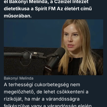
el Bakonyi Melinda, a Czeizel Intézet
dietetikusa a Spirit FM Az életért című
műsorában.
Bakonyi Melinda
A terhességi cukorbetegség nem
megelőzhető, de lehet csökkenteni a
rizikóját, ha már a várandósságra
felkészülve vagy a várandósság elején