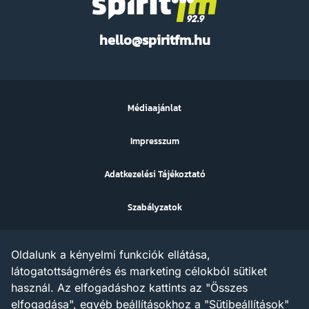
Spirit
hello@spiritfm.hu
FM
Médiaajánlat
Impresszum
Adatkezelési Tájékoztató
Szabályzatok
Sütibeállítások
Oldalunk a kényelmi funkciók ellátása,
Az ezen a weboldalon megjelenő szövegek, grafikák, képek,
látogatottságmérés és marketing célokból sütiket
hangfelvételek, video anyagok vagy egyéb tartalmak szerzői jogi
használ. Az elfogadáshoz kattints az "Összes
védelem alatt állnak.
Az X AND A Kft. minden jogot fenntart a tartalommal
elfogadása", egyéb beállításokhoz a "Sütibeállítások"