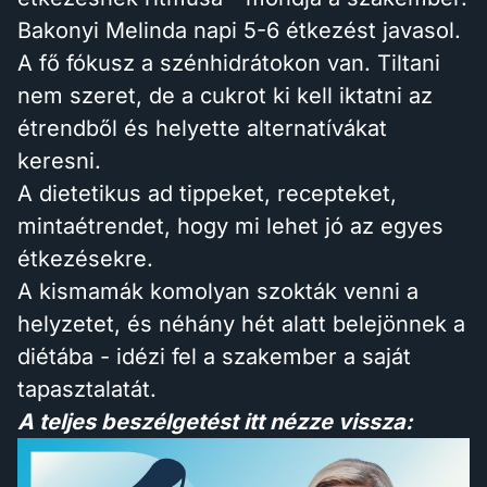
Bakonyi Melinda napi 5-6 étkezést javasol.
A fő fókusz a szénhidrátokon van. Tiltani
nem szeret, de a cukrot ki kell iktatni az
étrendből és helyette alternatívákat
keresni.
A dietetikus ad tippeket, recepteket,
mintaétrendet, hogy mi lehet jó az egyes
étkezésekre.
A kismamák komolyan szokták venni a
helyzetet, és néhány hét alatt belejönnek a
diétába - idézi fel a szakember a saját
tapasztalatát.
A teljes beszélgetést itt nézze vissza: