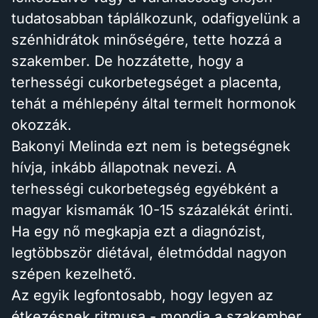
tudatosabban táplálkozunk, odafigyelünk a
szénhidrátok minőségére, tette hozzá a
szakember. De hozzátette, hogy a
terhességi cukorbetegséget a placenta,
tehát a méhlepény által termelt hormonok
okozzák.
Bakonyi Melinda ezt nem is betegségnek
hívja, inkább állapotnak nevezi. A
terhességi cukorbetegség egyébként a
magyar kismamák 10-15 százalékát érinti.
Ha egy nő megkapja ezt a diagnózist,
legtöbbször diétával, életmóddal nagyon
szépen kezelhető.
Az egyik legfontosabb, hogy legyen az
étkezésnek ritmusa - mondja a szakember.