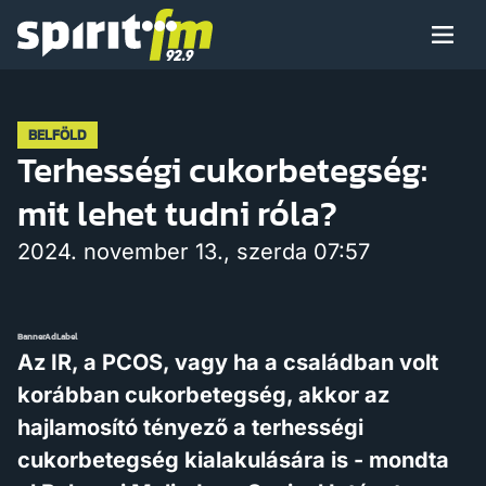
Menü
Spirit
FM
Műsoraink
BELFÖLD
Terhességi cukorbetegség:
mit lehet tudni róla?
Arcaink
2024. november 13., szerda 07:57
BannerAdLabel
Műsor
Az IR, a PCOS, vagy ha a családban volt
korábban cukorbetegség, akkor az
hajlamosító tényező a terhességi
Hírek
cukorbetegség kialakulására is - mondta