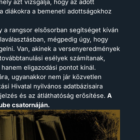
ely azt vizsgálja, hogy az adott
l a diákokra a bemeneti adottságokhoz
gy a rangsor elsősorban segítséget kíván
olaválasztásban, mégpedig úgy, hogy
elni. Van, akinek a versenyeredmények
 továbbtanulási esélyek számítanak,
, hanem eligazodási pontot kínál.
ára, ugyanakkor nem jár közvetlen
si Hivatal nyilvános adatbázisaira
jelzés és az átláthatóság erősítése.
A
Tube csatornáján.