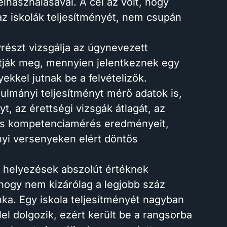
felhasználásával. A cél az volt, hogy
z iskolák teljesítményét, nem csupán
yrészt vizsgálja az úgynevezett
tják meg, mennyien jelentkeznek egy
kkel jutnak be a felvételizők.
ulmányi teljesítményt mérő adatok is,
yt, az érettségi vizsgák átlagát, az
gos kompetenciamérés eredményeit,
nyi versenyeken elért döntős
t helyezések abszolút értéknek
, hogy nem kizárólag a legjobb száz
a. Egy iskola teljesítményét nagyban
lel dolgozik, ezért került be a rangsorba