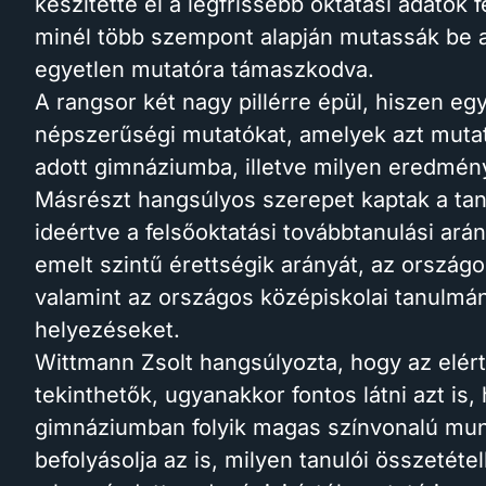
készítette el a legfrissebb oktatási adatok 
minél több szempont alapján mutassák be a
egyetlen mutatóra támaszkodva.
A rangsor két nagy pillérre épül, hiszen eg
népszerűségi mutatókat, amelyek azt muta
adott gimnáziumba, illetve milyen eredménye
Másrészt hangsúlyos szerepet kaptak a tan
ideértve a felsőoktatási továbbtanulási arán
emelt szintű érettségik arányát, az orszá
valamint az országos középiskolai tanulmá
helyezéseket.
Wittmann Zsolt hangsúlyozta, hogy az elér
tekinthetők, ugyanakkor fontos látni azt is
gimnáziumban folyik magas színvonalú munk
befolyásolja az is, milyen tanulói összetétel