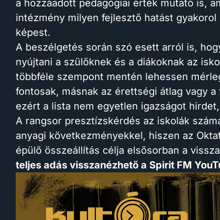
a hozzáadott pedagógiai érték mutató is, am
intézmény milyen fejlesztő hatást gyakoro
képest.
A beszélgetés során szó esett arról is, ho
nyújtani a szülőknek és a diákoknak az isk
többféle szempont mentén lehessen mérleg
fontosak, másnak az érettségi átlag vagy a
ezért a lista nem egyetlen igazságot hirdet
A rangsor presztízskérdés az iskolák szám
anyagi következményekkel, hiszen az Oktatá
épülő összeállítás célja elsősorban a vissza
teljes adás visszanézhető a Spirit FM You