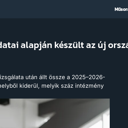
Műsor
tai alapján készült az új orsz
zsgálata után állt össze a 2025–2026-
elyből kiderül, melyik száz intézmény