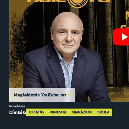
Megtekintés YouTube-on
BannerAdLabel
Címkék:
OKTATÁS
RANGSOR
GIMNÁZIUM
ISKOLA