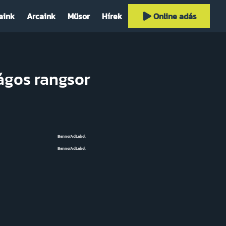
aink
Arcaink
Műsor
Hírek
Online adás
ágos rangsor
BannerAdLabel
BannerAdLabel