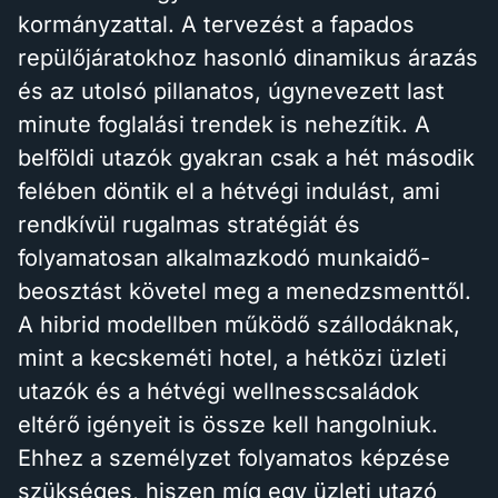
kormányzattal. A tervezést a fapados
repülőjáratokhoz hasonló dinamikus árazás
és az utolsó pillanatos, úgynevezett last
minute foglalási trendek is nehezítik. A
belföldi utazók gyakran csak a hét második
felében döntik el a hétvégi indulást, ami
rendkívül rugalmas stratégiát és
folyamatosan alkalmazkodó munkaidő-
beosztást követel meg a menedzsmenttől.
A hibrid modellben működő szállodáknak,
mint a kecskeméti hotel, a hétközi üzleti
utazók és a hétvégi wellnesscsaládok
eltérő igényeit is össze kell hangolniuk.
Ehhez a személyzet folyamatos képzése
szükséges, hiszen míg egy üzleti utazó