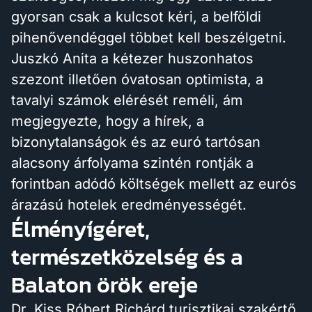
gyorsan csak a kulcsot kéri, a belföldi
pihenővendéggel többet kell beszélgetni.
Juszkó Anita a kétezer huszonhatos
szezont illetően óvatosan optimista, a
tavalyi számok elérését reméli, ám
megjegyezte, hogy a hírek, a
bizonytalanságok és az euró tartósan
alacsony árfolyama szintén rontják a
forintban adódó költségek mellett az eurós
árazású hotelek eredményességét.
Élményígéret,
természetközelség és a
Balaton örök ereje
Dr. Kiss Róbert Richárd turisztikai szakértő