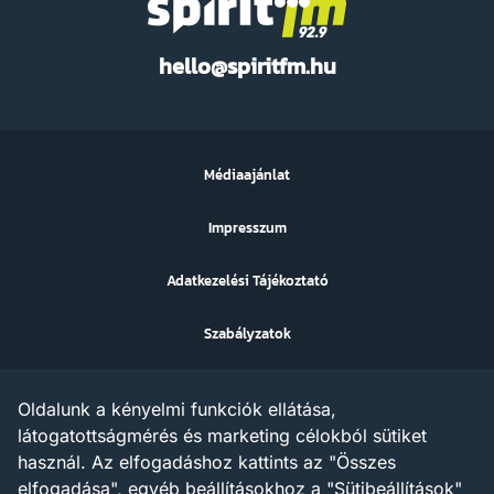
Spirit
hello@spiritfm.hu
FM
Médiaajánlat
Impresszum
Adatkezelési Tájékoztató
Szabályzatok
Sütibeállítások
Oldalunk a kényelmi funkciók ellátása,
Az ezen a weboldalon megjelenő szövegek, grafikák, képek,
látogatottságmérés és marketing célokból sütiket
hangfelvételek, video anyagok vagy egyéb tartalmak szerzői jogi
használ. Az elfogadáshoz kattints az "Összes
védelem alatt állnak.
Az X AND A Kft. minden jogot fenntart a tartalommal
elfogadása", egyéb beállításokhoz a "Sütibeállítások"