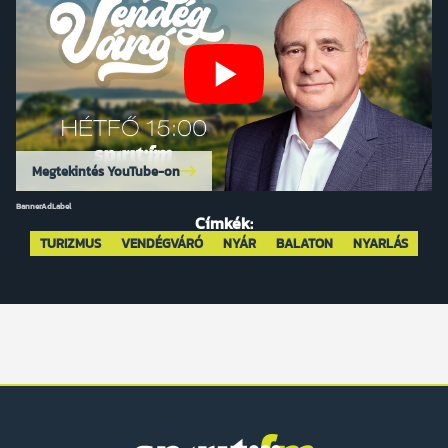
Megtekintés YouTube-on
BannerAdLabel
Címkék:
TURIZMUS
VENDÉGVÁRÓ
NYÁR
BALATON
NYARLÁS