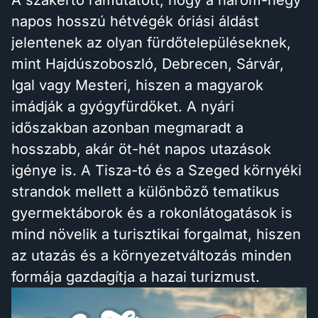
A szakértő rámutatott, hogy a három-négy
napos hosszú hétvégék óriási áldást
jelentenek az olyan fürdőtelepüléseknek,
mint Hajdúszoboszló, Debrecen, Sárvár,
Igal vagy Mesteri, hiszen a magyarok
imádják a gyógyfürdőket. A nyári
időszakban azonban megmaradt a
hosszabb, akár öt-hét napos utazások
igénye is. A Tisza-tó és a Szeged környéki
strandok mellett a különböző tematikus
gyermektáborok és a rokonlátogatások is
mind növelik a turisztikai forgalmat, hiszen
az utazás és a környezetváltozás minden
formája gazdagítja a hazai turizmust.