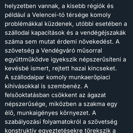
helyzetben vannak, a kisebb régiók és
például a Velencei-tó térsége komoly
problémákkal küzdenek, utóbbi esetében a
szállodai kapacitások és a vendégéjszakák
száma sem mutat érdemi növekedést. A
szövetség a Vendégváró műsorral
együttműködve igyekszik népszerűsíteni a
kevésbé ismert, rejtett hazai kincseket.
A szállodaipar komoly munkaerőpiaci
kihívásokkal is szembenéz. A
felsőoktatásban csökkent az ágazat
népszerűsége, miközben a szakma egy
élő, munkaigényes környezet. A
szabályozási folyamatokról a szövetség
konstruktív egyeztetésekre törekszik a