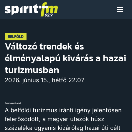
Menü
Spirit
FM
Műsoraink
BELFÖLD
Változó trendek és
élményalapú kivárás a hazai
Arcaink
turizmusban
2026. június 15., hétfő 22:07
Műsor
BannerAdLabel
A belföldi turizmus iránti igény jelentősen
felerősödött, a magyar utazók húsz
Hírek
százaléka ugyanis kizárólag hazai úti célt