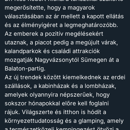
megerősítette, hogy a magyarok
választásában az ár mellett a kapott ellátás
és az élményígéret a legmeghatározóbb.
Az emberek a pozitív megélésekért
utaznak, a piacot pedig a megújult várak,
kalandparkok és családi attrakciók
mozgatják Nagyvázsonytól Sümegen át a
Balaton-partig.
Az új trendek között kiemelkednek az erdei
szállások, a kabinházak és a lombházak,
amelyek olyannyira népszerűek, hogy
sokszor hónapokkal előre kell foglalni
rájuk. Világszerte és itthon is hódít a
környezettudatosság és a glamping, amely
a természetközeli kempingezést ötvözi a