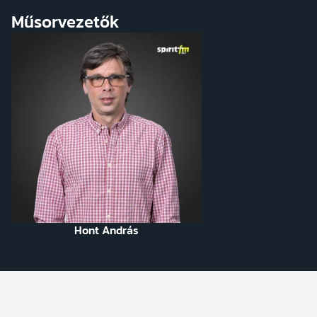
Műsorvezetők
Hont András