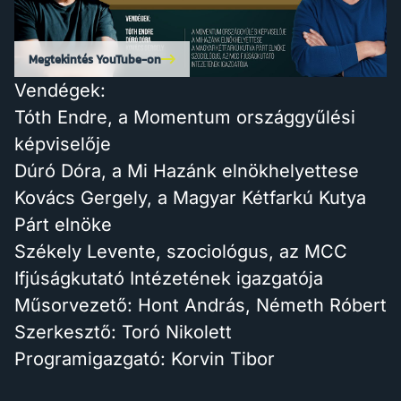
Megtekintés YouTube-on
Vendégek:
Tóth Endre, a Momentum országgyűlési
képviselője
Dúró Dóra, a Mi Hazánk elnökhelyettese
Kovács Gergely, a Magyar Kétfarkú Kutya
Párt elnöke
Székely Levente, szociológus, az MCC
Ifjúságkutató Intézetének igazgatója
Műsorvezető: Hont András, Németh Róbert
Szerkesztő: Toró Nikolett
Programigazgató: Korvin Tibor