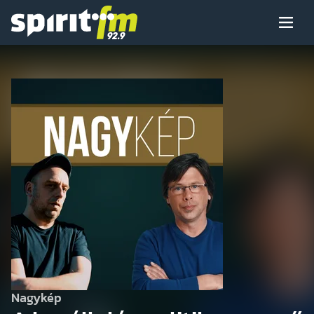
Menü
Spirit
FM
Műsoraink
Arcaink
Műsor
Hírek
Nagykép