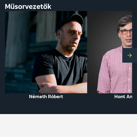
Műsorvezetők
Kö
Németh Róbert
Hont And