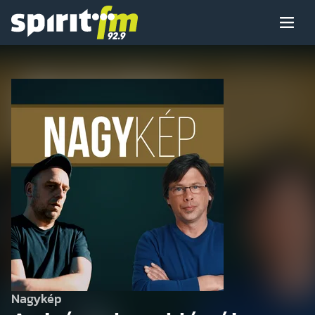
Menü
Spirit
FM
Műsoraink
Arcaink
Műsor
Hírek
Nagykép