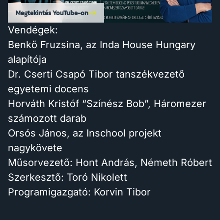
Megtekintés YouTube-on
Vendégek:
Benkő Fruzsina, az Inda House Hungary
alapítója
Dr. Cserti Csapó Tibor tanszékvezető
egyetemi docens
Horváth Kristóf “Színész Bob”, Háromezer
számozott darab
Orsós János, az Inschool projekt
nagykövete
Műsorvezető: Hont András, Németh Róbert
Szerkesztő: Toró Nikolett
Programigazgató: Korvin Tibor