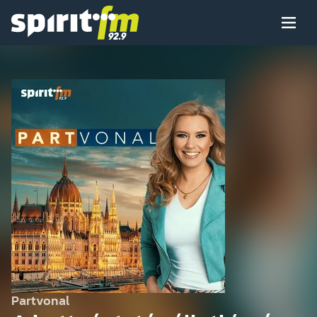
Menü
Spirit
FM
Műsoraink
Arcaink
Műsor
Hírek
Partvonal