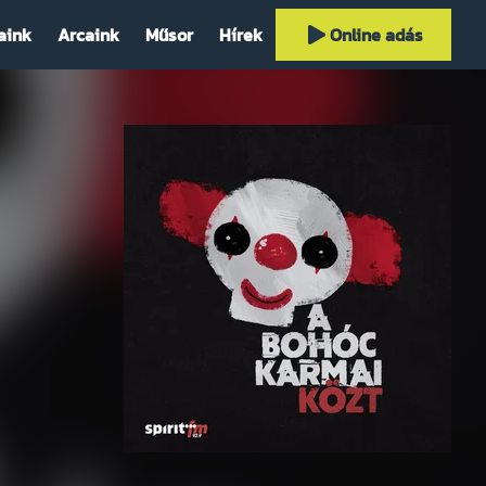
aink
Arcaink
Műsor
Hírek
Online adás