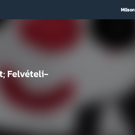
Műsor
; Felvételi-