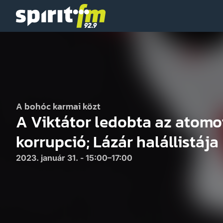
Spirit
FM
A bohóc karmai közt
A Viktátor ledobta az atomot
korrupció; Lázár halállistája
2023. január 31. - 15:00–17:00