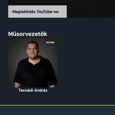
Megtekintés YouTube-on
Műsorvezetők
Tasnádi András