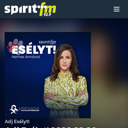
Menü
Spirit
FM
Műsoraink
Arcaink
Műsor
Hírek
Adj Esélyt!