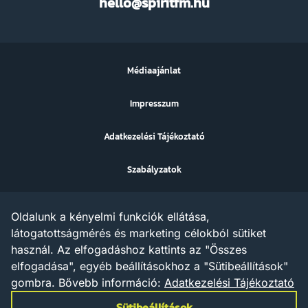
hello@spiritfm.hu
FM
Médiaajánlat
Impresszum
Adatkezelési Tájékoztató
Szabályzatok
Sütibeállítások
Oldalunk a kényelmi funkciók ellátása,
Az ezen a weboldalon megjelenő szövegek, grafikák, képek,
látogatottságmérés és marketing célokból sütiket
hangfelvételek, video anyagok vagy egyéb tartalmak szerzői jogi
használ. Az elfogadáshoz kattints az "Összes
védelem alatt állnak.
Az X AND A Kft. minden jogot fenntart a tartalommal
elfogadása", egyéb beállításokhoz a "Sütibeállítások"
kapcsolatosan, beleértve a tartalom szöveg- és adatbányászat
gombra.
Bővebb információ:
Adatkezelési Tájékoztató
céljára való felhasználását is – a szerzői jogról szóló 1999. évi
LXXVI. törvény rendelkezései értelmében a törvény 35/A. § (1)
Sütibeállítások