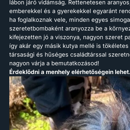
lábon járó vidámság. Rettenetesen aranyos
emberekkel és a gyerekekkel egyaránt rend
ha foglalkoznak vele, minden egyes simogatá
szeretetbombaként aranyozza be a környeze
kifejezetten jó a viszonya, nagyon szeret paj
így akár egy másik kutya mellé is tökéletes
társasági és hűséges családtárssal szeretn
nagyon várja a bemutatkozásod!
Érdeklődni a menhely elérhetőségein lehet