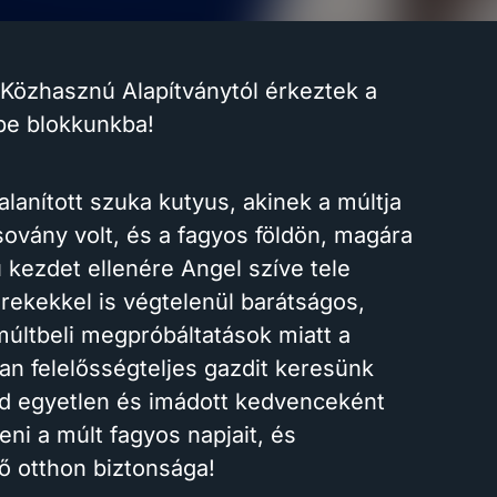
 Közhasznú Alapítványtól érkeztek a
kbe blokkunkba!
talanított szuka kutyus, akinek a múltja
sovány volt, és a fagyos földön, magára
 kezdet ellenére Angel szíve tele
rekekkel is végtelenül barátságos,
múltbeli megpróbáltatások miatt a
yan felelősségteljes gazdit keresünk
lád egyetlen és imádott kedvenceként
eni a múlt fagyos napjait, és
ő otthon biztonsága!