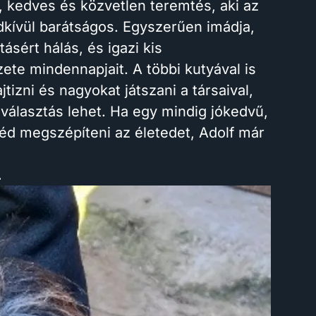
, kedves és közvetlen teremtés, aki az
kívül barátságos. Egyszerűen imádja,
sért hálás, és igazi kis
te mindennapjait. A többi kutyával is
tizni és nagyokat játszani a társaival,
 választás lehet. Ha egy mindig jókedvű,
éd megszépíteni az életedet, Adolf már
.