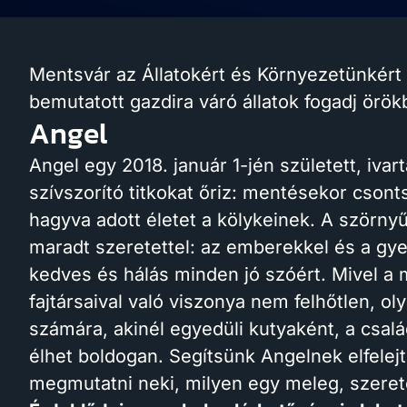
Mentsvár az Állatokért és Környezetünkért
bemutatott gazdira váró állatok fogadj örö
Angel
Angel egy 2018. január 1-jén született, ivar
szívszorító titkokat őriz: mentésekor csont
hagyva adott életet a kölykeinek. A szörnyű
maradt szeretettel: az emberekkel és a gye
kedves és hálás minden jó szóért. Mivel a 
fajtársaival való viszonya nem felhőtlen, ol
számára, akinél egyedüli kutyaként, a csa
élhet boldogan. Segítsünk Angelnek elfelejt
megmutatni neki, milyen egy meleg, szeret