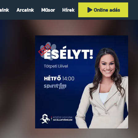
aink
Arcaink
Műsor
Hírek
Online adás