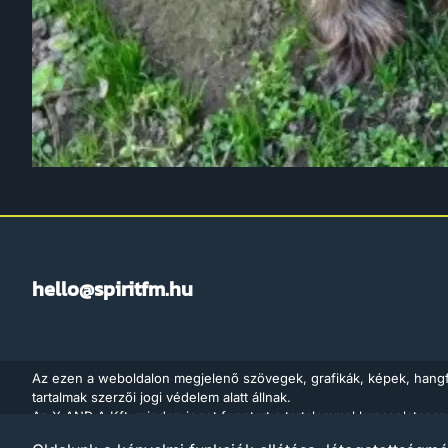
hello@spiritfm.hu
Az ezen a weboldalon megjelenő szövegek, grafikák, képek, hang
tartalmak szerzői jogi védelem alatt állnak.
Az X AND A Kft. minden jogot fenntart a tartalommal kapcsolatosan
adatbányászat céljára való felhasználását is – a szerzői jogról szó