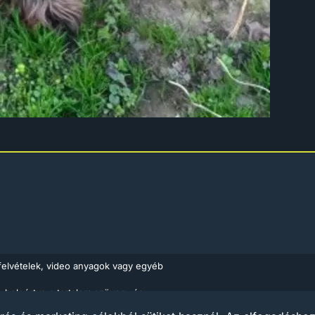
felvételek, video anyagok vagy egyéb
, beleértve a tartalom szöveg- és
Médiaajánlat
Impress
ló 1999. évi LXXVI. törvény rendelkezései