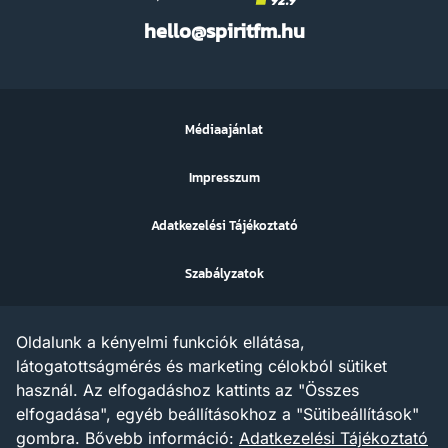
Spirit
hello@spiritfm.hu
FM
Médiaajánlat
Impresszum
Adatkezelési Tájékoztató
Szabályzatok
Sütibeállítások
Oldalunk a kényelmi funkciók ellátása,
Az ezen a weboldalon megjelenő szövegek, grafikák, képek,
látogatottságmérés és marketing célokból sütiket
hangfelvételek, video anyagok vagy egyéb tartalmak szerzői jogi
használ. Az elfogadáshoz kattints az "Összes
védelem alatt állnak.
Az X AND A Kft. minden jogot fenntart a tartalommal
elfogadása", egyéb beállításokhoz a "Sütibeállítások"
kapcsolatosan, beleértve a tartalom szöveg- és adatbányászat
gombra.
Bővebb információ:
Adatkezelési Tájékoztató