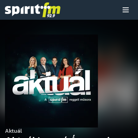
Menü
Spirit
FM
Műsoraink
Arcaink
Műsor
Hírek
Aktuál