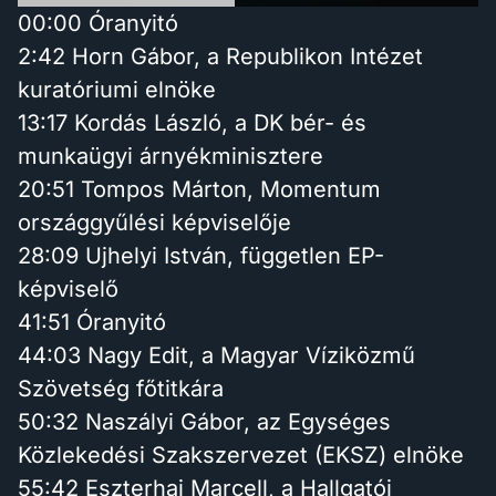
00:00 Óranyitó
2:42 Horn Gábor, a Republikon Intézet
kuratóriumi elnöke
13:17 Kordás László, a DK bér- és
munkaügyi árnyékminisztere
20:51 Tompos Márton, Momentum
országgyűlési képviselője
28:09 Ujhelyi István, független EP-
képviselő
41:51 Óranyitó
44:03 Nagy Edit, a Magyar Víziközmű
Szövetség főtitkára
50:32 Naszályi Gábor, az Egységes
Közlekedési Szakszervezet (EKSZ) elnöke
55:42 Eszterhai Marcell, a Hallgatói