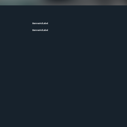
BannerAdLabel
BannerAdLabel