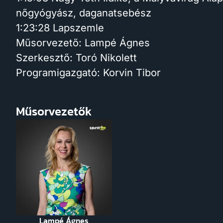
nőgyógyász, daganatsebész
1:23:28 Lapszemle
Műsorvezető: Lampé Ágnes
Szerkesztő: Toró Nikolett
Programigazgató: Korvin Tibor
Műsorvezetők
Lampé Ágnes