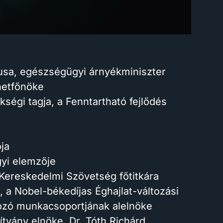
usa, egészségügyi árnyékminiszter
netfőnöke
ségi tagja, a Fenntartható fejlődés
ja
gyi elemzője
Kereskedelmi Szövetség főtitkára
, a Nobel-békedíjas Éghajlat-változási
kozó munkacsoportjának alelnöke
ítvány elnöke, Dr. Tóth Richárd