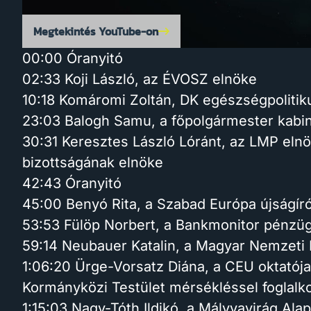
Megtekintés YouTube-on
00:00 Óranyitó
02:33 Koji László, az ÉVOSZ elnöke
10:18 Komáromi Zoltán, DK egészségpolitik
23:03 Balogh Samu, a főpolgármester kabi
30:31 Keresztes László Lóránt, az LMP elnök
bizottságának elnöke
42:43 Óranyitó
45:00 Benyó Rita, a Szabad Európa újságíró
53:53 Fülöp Norbert, a Bankmonitor pénzü
59:14 Neubauer Katalin, a Magyar Nemzeti 
1:06:20 Ürge-Vorsatz Diána, a CEU oktatója
Kormányközi Testület mérsékléssel foglal
1:15:03 Nagy-Tóth Ildikó, a Mályvavirág Alap