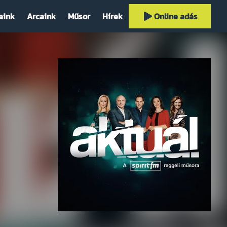
aink
Arcaink
Műsor
Hírek
Online adás