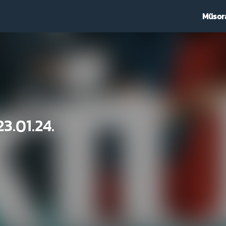
Műsor
3.01.24.