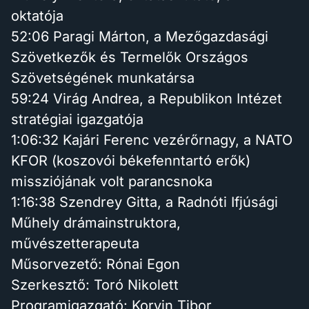
oktatója
52:06 Paragi Márton, a Mezőgazdasági
Szövetkezők és Termelők Országos
Szövetségének munkatársa
59:24 Virág Andrea, a Republikon Intézet
stratégiai igazgatója
1:06:32 Kajári Ferenc vezérőrnagy, a NATO
KFOR (koszovói békefenntartó erők)
missziójának volt parancsnoka
1:16:38 Szendrey Gitta, a Radnóti Ifjúsági
Műhely drámainstruktora,
művészetterapeuta
Műsorvezető: Rónai Egon
Szerkesztő: Toró Nikolett
Programigazgató: Korvin Tibor