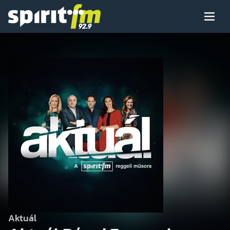
Menü
Spirit
FM
Műsoraink
Arcaink
Műsor
Hírek
Aktuál