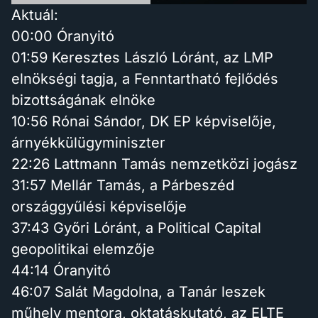
Aktuál:
00:00 Óranyitó
01:59 Keresztes László Lóránt, az LMP
elnökségi tagja, a Fenntartható fejlődés
bizottságának elnöke
10:56 Rónai Sándor, DK EP képviselője,
árnyékkülügyminiszter
22:26 Lattmann Tamás nemzetközi jogász
31:57 Mellár Tamás, a Párbeszéd
országgyűlési képviselője
37:43 Győri Lóránt, a Political Capital
geopolitikai elemzője
44:14 Óranyitó
46:07 Salát Magdolna, a Tanár leszek
műhely mentora, oktatáskutató, az ELTE