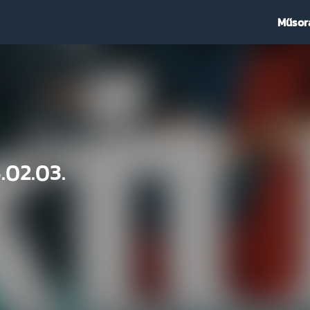
Műsor
.02.03.