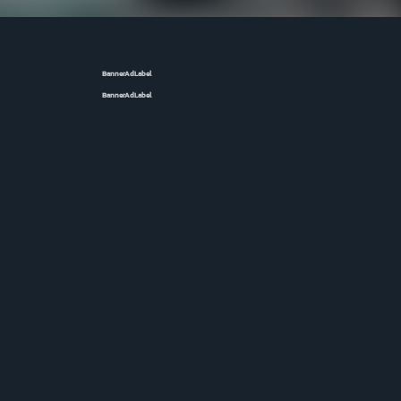
BannerAdLabel
BannerAdLabel