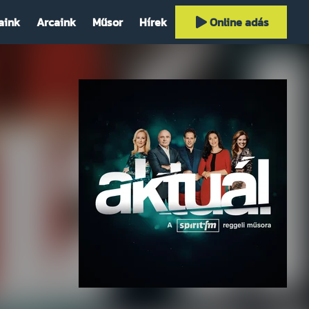
aink
Arcaink
Műsor
Hírek
Online adás