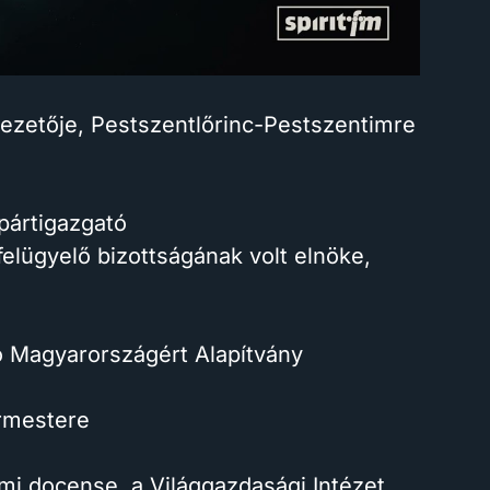
vezetője, Pestszentlőrinc-Pestszentimre
 pártigazgató
elügyelő bizottságának volt elnöke,
ó Magyarországért Alapítvány
ármestere
mi docense, a Világgazdasági Intézet