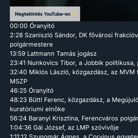
Megtekintés YouTube-on
00:00 Óranyitó
2:28 Szaniszló Sándor, DK fővárosi frakció
polgármestere
13:59 Lattmann Tamás jogász
23:41 Nunkovics Tibor, a Jobbik politikusa,
32:40 Miklós László, közgazdász, az MVM f
MSZP
46:25 Óranyitó
48:23 Büttl Ferenc, közgazdász, a Megújul
kuratóriumi elnöke
56:24 Baranyi Krisztina, Ferencváros polg
1:04:36 Gál József, az LMP szóvivője
1:11:12 Szunomár Ágnes, a Corvinus egyete