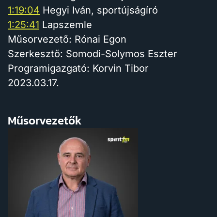
1:19:04
Hegyi Iván, sportújságíró
1:25:41
Lapszemle
Műsorvezető: Rónai Egon
Szerkesztő: Somodi-Solymos Eszter
Programigazgató: Korvin Tibor
2023.03.17.
Műsorvezetők