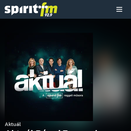
Menü
Spirit
FM
Műsoraink
Arcaink
Műsor
Hírek
Aktuál