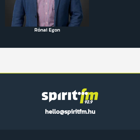
Rónai Egon
Spirit
hello@spiritfm.hu
FM