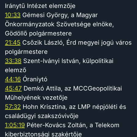
Iránytű Intézet elemzője
10:33
Gémesi György, a Magyar
Önkormányzatok Szövetsége elnöke,
Gödöllő polgármestere
21:45
Csőzik László, Érd megyei jogú város
polgármestere
33:38
Szent-Iványi István, külpolitikai
elemző
44:16
Óraniytó
45:47
Demkó Attila, az MCCGeopolitikai
Műhelyének vezetője
57:32
Hohn Krisztina, az LMP népjóléti és
családügyi szakszóvivője
1:05:19
Péter-Kovács Zoltán, a Telekom
kiberbiztonsági szakértője