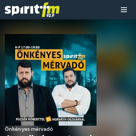
Menü
Spirit
FM
Műsoraink
Arcaink
Műsor
Hírek
Önkényes mérvadó