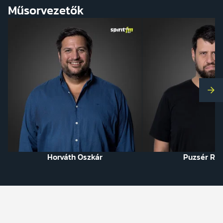
Műsorvezetők
Kö
Horváth Oszkár
Puzsér Rób