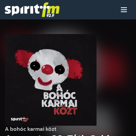
Menü
Spirit
FM
Műsoraink
Arcaink
Műsor
Hírek
A bohóc karmai közt