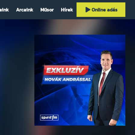
aink
Arcaink
Műsor
Hírek
Online adás