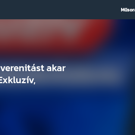
Műsor
verenitást akar
Exkluzív,