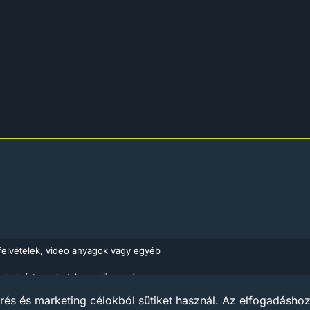
felvételek, video anyagok vagy egyéb
, beleértve a tartalom szöveg- és
Médiaajánlat
Impress
ló 1999. évi LXXVI. törvény rendelkezései
rés és marketing célokból sütiket használ. Az elfogadáshoz 
ások piacairól szóló európai irányelv (Az