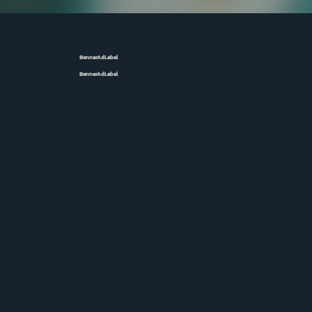
BannerAdLabel
BannerAdLabel