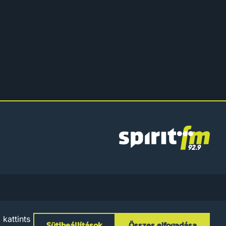
Spirit
FM
zum
Adatkezelési Tájékoztató
Szabályzatok
Sütibeállítások
kattints
Sütibeállítások
Összes elfogadása