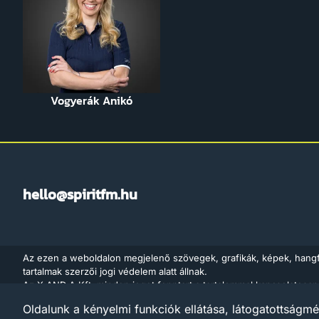
Vogyerák Anikó
hello@spiritfm.hu
Az ezen a weboldalon megjelenő szövegek, grafikák, képek, hang
tartalmak szerzői jogi védelem alatt állnak.
Az X AND A Kft. minden jogot fenntart a tartalommal kapcsolatosan
adatbányászat céljára való felhasználását is – a szerzői jogról szó
Oldalunk a kényelmi funkciók ellátása, látogatottságmé
értelmében a törvény 35/A. § (1) bekezdése és a digitális szolgáltat