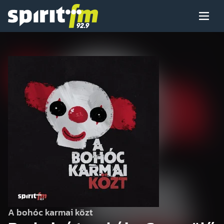
Menü
Spirit
FM
Műsoraink
Arcaink
Műsor
Hírek
A bohóc karmai közt