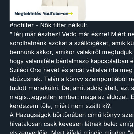
Megtekintés YouTube-on
#nofilter - Nők filter nélkül:
“Térj már észhez! Vedd már észre! Miért n
sorolhatnánk azokat a szállóigéket, amik 
bennünk akkor, amikor valakiről megtudjuk -
hogy valamiféle bántalmazó kapcsolatban é
Sziládi Orsi nevét és arcát vállalva írta meg
abúzusnak. Talán a könyv szempontjából nem
tudott menekülni. De, amit addig átélt, azt
mégis…egyetlen ember: maga az áldozat. E
kérdezem tőle, miért nem szállt ki?!
A Hazugságok börtönében című könyv szerző
hivatalosan csak kevesen látnak bele: amíg
elszenvedője. Mert kifelé mindig minden “a