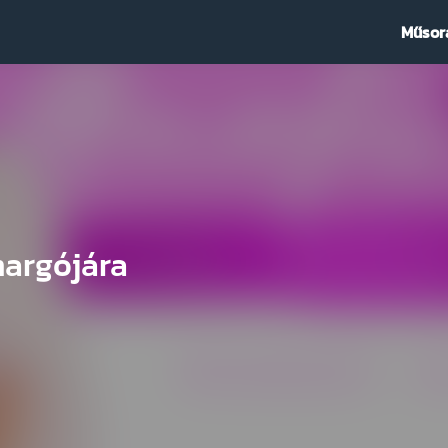
Műsor
argójára