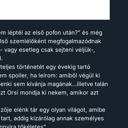
em léptél az első pofon után?” és még
külső szemlélőként megfogalmazódnak
 vagy esetleg csak sejteni véljük-,
l.
 teljes történetét egy évekig tartó
 spoiler, ha leírom: amiből végül ki
 senki sem kívánja magának…illetve talán
zt Orsi mondja ki nekem, amikor azt
je elénk tár egy olyan világot, amibe
 tart, addig kizárólag annak személyes
nnyira tökéletes”.