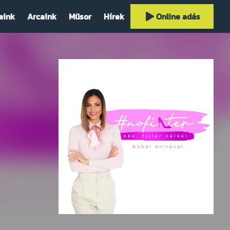
aink
Arcaink
Műsor
Hírek
Online adás