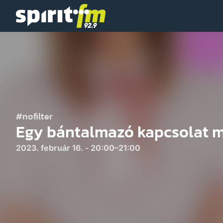
Spirit
FM
#nofilter
Egy bántalmazó kapcsolat m
2023. február 16. - 20:00–21:00