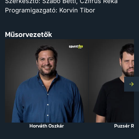
Szerkesztő: Szabó Betti, Czifrus Réka
Programigazgató: Korvin Tibor
Műsorvezetők
Kö
Horváth Oszkár
Puzsér Rób