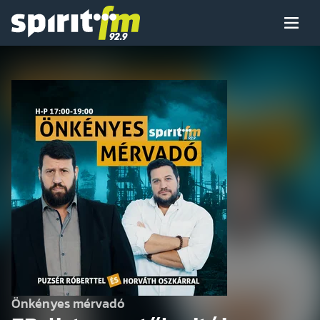
Menü
Spirit
FM
Műsoraink
Arcaink
Műsor
Hírek
Önkényes mérvadó