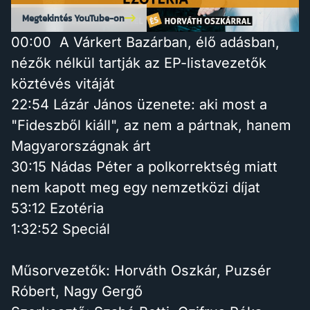
Megtekintés YouTube-on
00:00 A Várkert Bazárban, élő adásban,
nézők nélkül tartják az EP-listavezetők
köztévés vitáját
22:54 Lázár János üzenete: aki most a
"Fideszből kiáll", az nem a pártnak, hanem
Magyarországnak árt
30:15 Nádas Péter a polkorrektség miatt
nem kapott meg egy nemzetközi díjat
53:12 Ezotéria
1:32:52 Speciál
Műsorvezetők: Horváth Oszkár, Puzsér
Róbert, Nagy Gergő