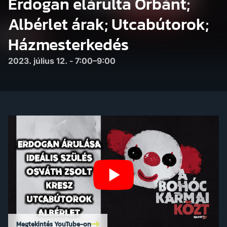
Erdogan elárulta Orbánt;
Albérlet árak; Utcabútorok;
Házmesterkedés
2023. július 12. - 7:00–9:00
Megtekintés YouTube-on