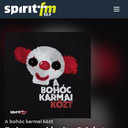
Menü
Spirit
FM
Műsoraink
Arcaink
Műsor
Hírek
A bohóc karmai közt